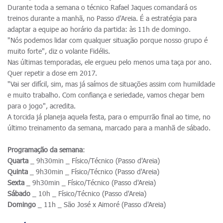
Durante toda a semana o técnico Rafael Jaques comandará os
treinos durante a manhã, no Passo d'Areia. É a estratégia para
adaptar a equipe ao horário da partida: às 11h de domingo.
"Nós podemos lidar com qualquer situação porque nosso grupo é
muito forte", diz o volante Fidélis.
Nas últimas temporadas, ele ergueu pelo menos uma taça por ano.
Quer repetir a dose em 2017.
"Vai ser difícil, sim, mas já saímos de situações assim com humildade
e muito trabalho. Com confiança e seriedade, vamos chegar bem
para o jogo", acredita.
A torcida já planeja aquela festa, para o empurrão final ao time, no
último treinamento da semana, marcado para a manhã de sábado.
Programação da semana
:
Quarta
_ 9h30min _ Físico/Técnico (Passo d'Areia)
Quinta
_ 9h30min _ Físico/Técnico (Passo d'Areia)
Sexta
_ 9h30min _ Físico/Técnico (Passo d'Areia)
Sábado
_ 10h _ Físico/Técnico (Passo d'Areia)
Domingo
_ 11h _ São José x Aimoré (Passo d'Areia)