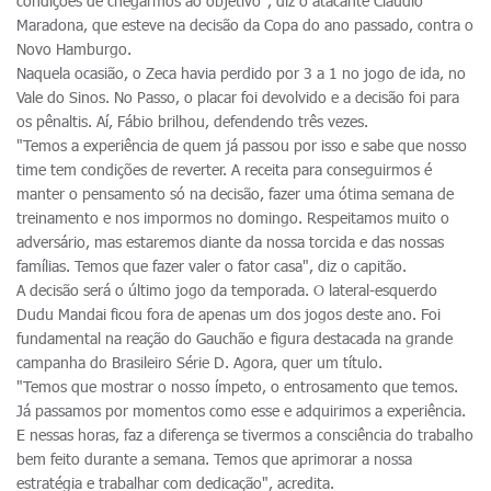
condições de chegarmos ao objetivo", diz o atacante Cláudio
Maradona, que esteve na decisão da Copa do ano passado, contra o
Novo Hamburgo.
Naquela ocasião, o Zeca havia perdido por 3 a 1 no jogo de ida, no
Vale do Sinos. No Passo, o placar foi devolvido e a decisão foi para
os pênaltis. Aí, Fábio brilhou, defendendo três vezes.
"Temos a experiência de quem já passou por isso e sabe que nosso
time tem condições de reverter. A receita para conseguirmos é
manter o pensamento só na decisão, fazer uma ótima semana de
treinamento e nos impormos no domingo. Respeitamos muito o
adversário, mas estaremos diante da nossa torcida e das nossas
famílias. Temos que fazer valer o fator casa", diz o capitão.
A decisão será o último jogo da temporada. O lateral-esquerdo
Dudu Mandai ficou fora de apenas um dos jogos deste ano. Foi
fundamental na reação do Gauchão e figura destacada na grande
campanha do Brasileiro Série D. Agora, quer um título.
"Temos que mostrar o nosso ímpeto, o entrosamento que temos.
Já passamos por momentos como esse e adquirimos a experiência.
E nessas horas, faz a diferença se tivermos a consciência do trabalho
bem feito durante a semana. Temos que aprimorar a nossa
estratégia e trabalhar com dedicação", acredita.