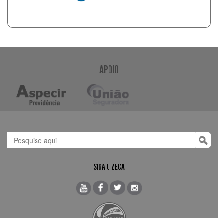
APOIO
SIGA O ZECA