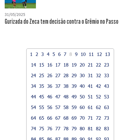
31/05/2025
Gurizada do Zeca tem decisão contra o Grêmio no Passo
1
2
3
4
5
6
7
8
9
10
11
12
13
14
15
16
17
18
19
20
21
22
23
24
25
26
27
28
29
30
31
32
33
34
35
36
37
38
39
40
41
42
43
44
45
46
47
48
49
50
51
52
53
54
55
56
57
58
59
60
61
62
63
64
65
66
67
68
69
70
71
72
73
74
75
76
77
78
79
80
81
82
83
84
85
86
87
88
89
90
91
92
93