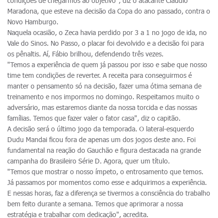
condições de chegarmos ao objetivo", diz o atacante Cláudio
Maradona, que esteve na decisão da Copa do ano passado, contra o
Novo Hamburgo.
Naquela ocasião, o Zeca havia perdido por 3 a 1 no jogo de ida, no
Vale do Sinos. No Passo, o placar foi devolvido e a decisão foi para
os pênaltis. Aí, Fábio brilhou, defendendo três vezes.
"Temos a experiência de quem já passou por isso e sabe que nosso
time tem condições de reverter. A receita para conseguirmos é
manter o pensamento só na decisão, fazer uma ótima semana de
treinamento e nos impormos no domingo. Respeitamos muito o
adversário, mas estaremos diante da nossa torcida e das nossas
famílias. Temos que fazer valer o fator casa", diz o capitão.
A decisão será o último jogo da temporada. O lateral-esquerdo
Dudu Mandai ficou fora de apenas um dos jogos deste ano. Foi
fundamental na reação do Gauchão e figura destacada na grande
campanha do Brasileiro Série D. Agora, quer um título.
"Temos que mostrar o nosso ímpeto, o entrosamento que temos.
Já passamos por momentos como esse e adquirimos a experiência.
E nessas horas, faz a diferença se tivermos a consciência do trabalho
bem feito durante a semana. Temos que aprimorar a nossa
estratégia e trabalhar com dedicação", acredita.