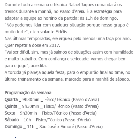
Durante toda a semana o técnico Rafael Jaques comandará os
treinos durante a manhã, no Passo d'Areia. É a estratégia para
adaptar a equipe ao horário da partida: às 11h de domingo.
"Nós podemos lidar com qualquer situação porque nosso grupo é
muito forte", diz o volante Fidélis.
Nas últimas temporadas, ele ergueu pelo menos uma taça por ano.
Quer repetir a dose em 2017.
"Vai ser difícil, sim, mas já saímos de situações assim com humildade
e muito trabalho. Com confiança e seriedade, vamos chegar bem
para o jogo", acredita.
A torcida já planeja aquela festa, para o empurrão final ao time, no
último treinamento da semana, marcado para a manhã de sábado.
Programação da semana
:
Quarta
_ 9h30min _ Físico/Técnico (Passo d'Areia)
Quinta
_ 9h30min _ Físico/Técnico (Passo d'Areia)
Sexta
_ 9h30min _ Físico/Técnico (Passo d'Areia)
Sábado
_ 10h _ Físico/Técnico (Passo d'Areia)
Domingo
_ 11h _ São José x Aimoré (Passo d'Areia)