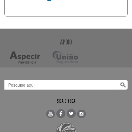
APOIO
SIGA O ZECA