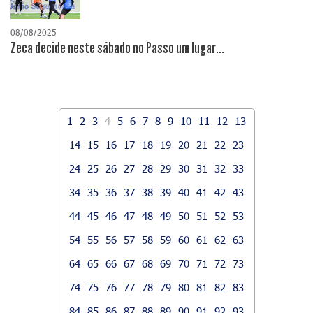
08/08/2025
Zeca decide neste sábado no Passo um lugar...
1
2
3
4
5
6
7
8
9
10
11
12
13
14
15
16
17
18
19
20
21
22
23
24
25
26
27
28
29
30
31
32
33
34
35
36
37
38
39
40
41
42
43
44
45
46
47
48
49
50
51
52
53
54
55
56
57
58
59
60
61
62
63
64
65
66
67
68
69
70
71
72
73
74
75
76
77
78
79
80
81
82
83
84
85
86
87
88
89
90
91
92
93