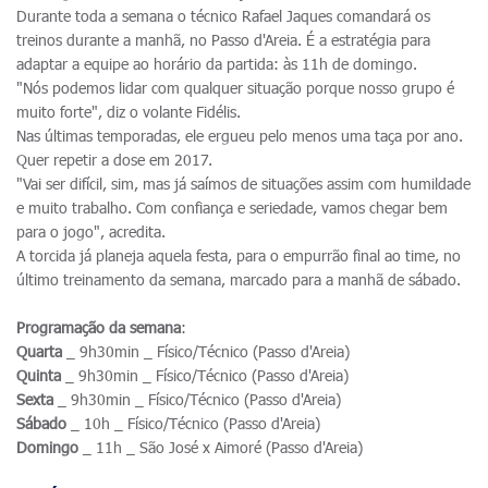
Durante toda a semana o técnico Rafael Jaques comandará os
treinos durante a manhã, no Passo d'Areia. É a estratégia para
adaptar a equipe ao horário da partida: às 11h de domingo.
"Nós podemos lidar com qualquer situação porque nosso grupo é
muito forte", diz o volante Fidélis.
Nas últimas temporadas, ele ergueu pelo menos uma taça por ano.
Quer repetir a dose em 2017.
"Vai ser difícil, sim, mas já saímos de situações assim com humildade
e muito trabalho. Com confiança e seriedade, vamos chegar bem
para o jogo", acredita.
A torcida já planeja aquela festa, para o empurrão final ao time, no
último treinamento da semana, marcado para a manhã de sábado.
Programação da semana
:
Quarta
_ 9h30min _ Físico/Técnico (Passo d'Areia)
Quinta
_ 9h30min _ Físico/Técnico (Passo d'Areia)
Sexta
_ 9h30min _ Físico/Técnico (Passo d'Areia)
Sábado
_ 10h _ Físico/Técnico (Passo d'Areia)
Domingo
_ 11h _ São José x Aimoré (Passo d'Areia)