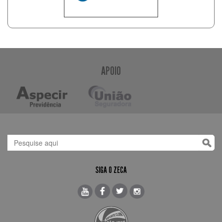
APOIO
SIGA O ZECA