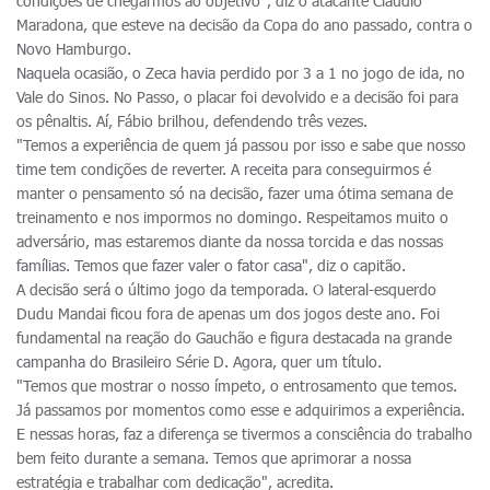
condições de chegarmos ao objetivo", diz o atacante Cláudio
Maradona, que esteve na decisão da Copa do ano passado, contra o
Novo Hamburgo.
Naquela ocasião, o Zeca havia perdido por 3 a 1 no jogo de ida, no
Vale do Sinos. No Passo, o placar foi devolvido e a decisão foi para
os pênaltis. Aí, Fábio brilhou, defendendo três vezes.
"Temos a experiência de quem já passou por isso e sabe que nosso
time tem condições de reverter. A receita para conseguirmos é
manter o pensamento só na decisão, fazer uma ótima semana de
treinamento e nos impormos no domingo. Respeitamos muito o
adversário, mas estaremos diante da nossa torcida e das nossas
famílias. Temos que fazer valer o fator casa", diz o capitão.
A decisão será o último jogo da temporada. O lateral-esquerdo
Dudu Mandai ficou fora de apenas um dos jogos deste ano. Foi
fundamental na reação do Gauchão e figura destacada na grande
campanha do Brasileiro Série D. Agora, quer um título.
"Temos que mostrar o nosso ímpeto, o entrosamento que temos.
Já passamos por momentos como esse e adquirimos a experiência.
E nessas horas, faz a diferença se tivermos a consciência do trabalho
bem feito durante a semana. Temos que aprimorar a nossa
estratégia e trabalhar com dedicação", acredita.