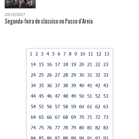
23/10/2017
Segunda-feira de clássico no Passo d'Areia
1
2
3
4
5
6
7
8
9
10
11
12
13
14
15
16
17
18
19
20
21
22
23
24
25
26
27
28
29
30
31
32
33
34
35
36
37
38
39
40
41
42
43
44
45
46
47
48
49
50
51
52
53
54
55
56
57
58
59
60
61
62
63
64
65
66
67
68
69
70
71
72
73
74
75
76
77
78
79
80
81
82
83
84
85
86
87
88
89
90
91
92
93