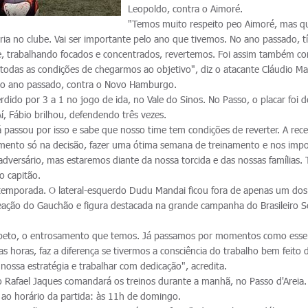
Leopoldo, contra o Aimoré.
"Temos muito respeito peo Aimoré, mas 
tória no clube. Vai ser importante pelo ano que tivemos. No ano passado, 
, trabalhando focados e concentrados, revertemos. Foi assim também co
 todas as condições de chegarmos ao objetivo", diz o atacante Cláudio M
do ano passado, contra o Novo Hamburgo.
rdido por 3 a 1 no jogo de ida, no Vale do Sinos. No Passo, o placar foi 
 Aí, Fábio brilhou, defendendo três vezes.
 passou por isso e sabe que nosso time tem condições de reverter. A rece
mento só na decisão, fazer uma ótima semana de treinamento e nos imp
versário, mas estaremos diante da nossa torcida e das nossas famílias.
 o capitão.
 temporada. O lateral-esquerdo Dudu Mandai ficou fora de apenas um dos
eação do Gauchão e figura destacada na grande campanha do Brasileiro S
peto, o entrosamento que temos. Já passamos por momentos como esse
as horas, faz a diferença se tivermos a consciência do trabalho bem feito 
ossa estratégia e trabalhar com dedicação", acredita.
 Rafael Jaques comandará os treinos durante a manhã, no Passo d'Areia.
e ao horário da partida: às 11h de domingo.