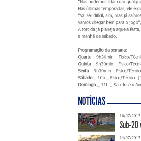
"Nós podemos lidar com qualquer
Nas últimas temporadas, ele er
"Vai ser difícil, sim, mas já sa
vamos chegar bem para o jogo", 
A torcida já planeja aquela fest
a manhã de sábado.
Programação da semana
:
Quarta
_ 9h30min _ Físico/Técnic
Quinta
_ 9h30min _ Físico/Técnic
Sexta
_ 9h30min _ Físico/Técnico
Sábado
_ 10h _ Físico/Técnico (P
Domingo
_ 11h _ São José x Aim
NOTÍCIAS
16/07/2017
Sub-20 
14/07/2017