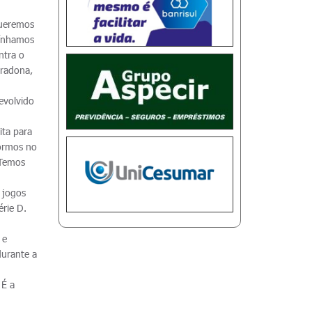
queremos
tínhamos
ntra o
aradona,
devolvido
ita para
ormos no
 Temos
 jogos
érie D.
 e
durante a
 É a