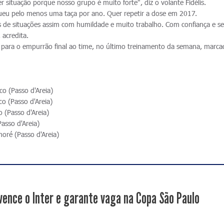
 situação porque nosso grupo é muito forte", diz o volante Fidélis.
gueu pelo menos uma taça por ano. Quer repetir a dose em 2017.
ímos de situações assim com humildade e muito trabalho. Com confiança e s
acredita.
a, para o empurrão final ao time, no último treinamento da semana, marc
o (Passo d'Areia)
o (Passo d'Areia)
 (Passo d'Areia)
asso d'Areia)
oré (Passo d'Areia)
vence o Inter e garante vaga na Copa São Paulo