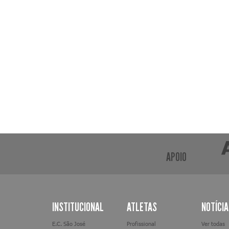
APOIO
INSTITUCIONAL
ATLETAS
NOTÍCI
E.C. São José
Profissional
Ver todas