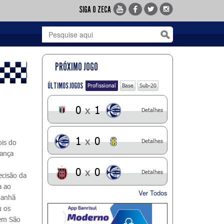
SIGA O ZECA
PRÓXIMO JOGO
ÚLTIMOS JOGOS
Profissional
Base
Sub-20
0
x
1
Detalhes
1
x
0
Detalhes
ois do
hança
0
x
0
Detalhes
ecisão da
a ao
Ver Todos
manhã
u os
 em São