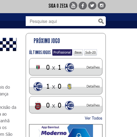
SIGA O ZECA
PRÓXIMO JOGO
ÚLTIMOS JOGOS
Profissional
Base
Sub-20
0
x
1
Detalhes
1
x
0
Detalhes
ois do
hança
0
x
0
Detalhes
ecisão da
a ao
Ver Todos
manhã
u os
 em São