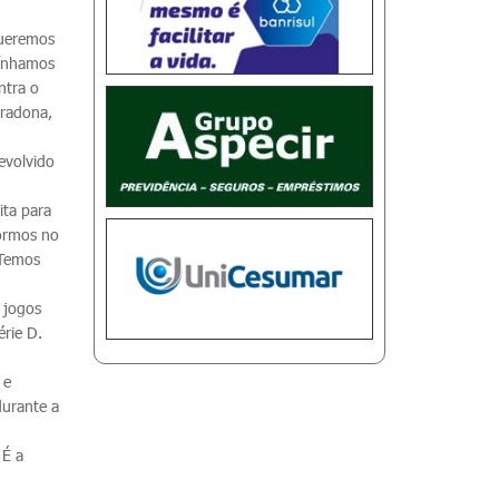
queremos
tínhamos
ntra o
aradona,
devolvido
ita para
ormos no
 Temos
 jogos
érie D.
 e
durante a
 É a