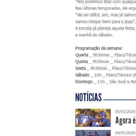
"Nós podemos lidar com qualquer
Nas últimas temporadas, ele er
"Vai ser difícil, sim, mas já sa
vamos chegar bem para o jogo", 
A torcida já planeja aquela fest
a manhã de sábado.
Programação da semana
:
Quarta
_ 9h30min _ Físico/Técnic
Quinta
_ 9h30min _ Físico/Técnic
Sexta
_ 9h30min _ Físico/Técnico
Sábado
_ 10h _ Físico/Técnico (P
Domingo
_ 11h _ São José x Aim
NOTÍCIAS
05/01/2020
Agora é
04/01/2020