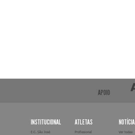
APOIO
INSTITUCIONAL
ATLETAS
NOTÍCI
E.C. São José
Profissional
Ver todas