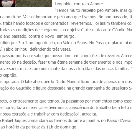
Leopoldo, contra o Aimoré.
"Temos muito respeito peo Aimoré, mas 
tória no clube. Vai ser importante pelo ano que tivemos. No ano passado, 
, trabalhando focados e concentrados, revertemos. Foi assim também co
 todas as condições de chegarmos ao objetivo", diz o atacante Cláudio M
do ano passado, contra o Novo Hamburgo.
rdido por 3 a 1 no jogo de ida, no Vale do Sinos. No Passo, o placar foi 
 Aí, Fábio brilhou, defendendo três vezes.
 passou por isso e sabe que nosso time tem condições de reverter. A rece
mento só na decisão, fazer uma ótima semana de treinamento e nos imp
versário, mas estaremos diante da nossa torcida e das nossas famílias.
 o capitão.
 temporada. O lateral-esquerdo Dudu Mandai ficou fora de apenas um dos
eação do Gauchão e figura destacada na grande campanha do Brasileiro S
peto, o entrosamento que temos. Já passamos por momentos como esse
as horas, faz a diferença se tivermos a consciência do trabalho bem feito 
ossa estratégia e trabalhar com dedicação", acredita.
 Rafael Jaques comandará os treinos durante a manhã, no Passo d'Areia.
e ao horário da partida: às 11h de domingo.