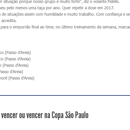
 situação porque nosso grupo é muito forte", diz o volante Fidélis.
gueu pelo menos uma taça por ano. Quer repetir a dose em 2017.
ímos de situações assim com humildade e muito trabalho. Com confiança e s
acredita.
a, para o empurrão final ao time, no último treinamento da semana, marc
o (Passo d'Areia)
o (Passo d'Areia)
 (Passo d'Areia)
asso d'Areia)
oré (Passo d'Areia)
 vencer ou vencer na Copa São Paulo