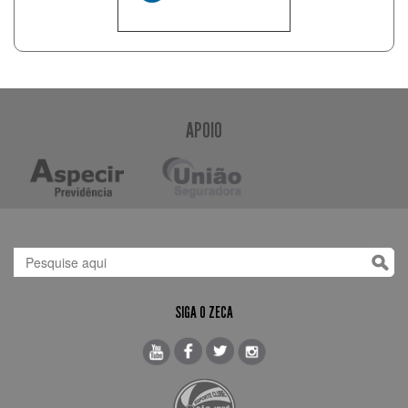
APOIO
SIGA O ZECA