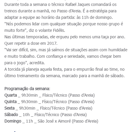
Durante toda a semana o técnico Rafael Jaques comandará os
treinos durante a manhã, no Passo d'Areia. É a estratégia para
adaptar a equipe ao horário da partida: às 11h de domingo.
"Nós podemos lidar com qualquer situação porque nosso grupo é
muito forte", diz o volante Fidélis.
Nas últimas temporadas, ele ergueu pelo menos uma taça por ano.
Quer repetir a dose em 2017.
"Vai ser difícil, sim, mas já saímos de situações assim com humildade
e muito trabalho. Com confiança e seriedade, vamos chegar bem
para o jogo", acredita.
A torcida já planeja aquela festa, para o empurrão final ao time, no
último treinamento da semana, marcado para a manhã de sábado.
Programação da semana
:
Quarta
_ 9h30min _ Físico/Técnico (Passo d'Areia)
Quinta
_ 9h30min _ Físico/Técnico (Passo d'Areia)
Sexta
_ 9h30min _ Físico/Técnico (Passo d'Areia)
Sábado
_ 10h _ Físico/Técnico (Passo d'Areia)
Domingo
_ 11h _ São José x Aimoré (Passo d'Areia)