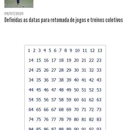
09/07/2020
Definidas as datas para retomada de jogos e treinos coletivos
1
2
3
4
5
6
7
8
9
10
11
12
13
14
15
16
17
18
19
20
21
22
23
24
25
26
27
28
29
30
31
32
33
34
35
36
37
38
39
40
41
42
43
44
45
46
47
48
49
50
51
52
53
54
55
56
57
58
59
60
61
62
63
64
65
66
67
68
69
70
71
72
73
74
75
76
77
78
79
80
81
82
83
84
85
86
87
88
89
90
91
92
93