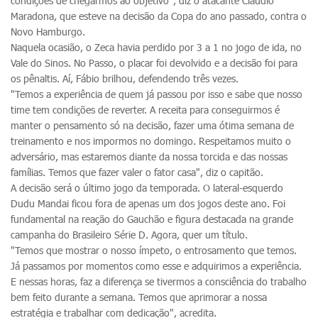
condições de chegarmos ao objetivo", diz o atacante Cláudio
Maradona, que esteve na decisão da Copa do ano passado, contra o
Novo Hamburgo.
Naquela ocasião, o Zeca havia perdido por 3 a 1 no jogo de ida, no
Vale do Sinos. No Passo, o placar foi devolvido e a decisão foi para
os pênaltis. Aí, Fábio brilhou, defendendo três vezes.
"Temos a experiência de quem já passou por isso e sabe que nosso
time tem condições de reverter. A receita para conseguirmos é
manter o pensamento só na decisão, fazer uma ótima semana de
treinamento e nos impormos no domingo. Respeitamos muito o
adversário, mas estaremos diante da nossa torcida e das nossas
famílias. Temos que fazer valer o fator casa", diz o capitão.
A decisão será o último jogo da temporada. O lateral-esquerdo
Dudu Mandai ficou fora de apenas um dos jogos deste ano. Foi
fundamental na reação do Gauchão e figura destacada na grande
campanha do Brasileiro Série D. Agora, quer um título.
"Temos que mostrar o nosso ímpeto, o entrosamento que temos.
Já passamos por momentos como esse e adquirimos a experiência.
E nessas horas, faz a diferença se tivermos a consciência do trabalho
bem feito durante a semana. Temos que aprimorar a nossa
estratégia e trabalhar com dedicação", acredita.