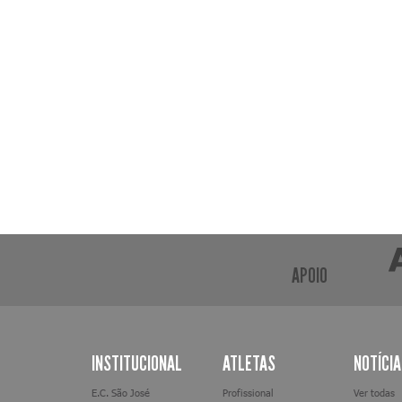
APOIO
INSTITUCIONAL
ATLETAS
NOTÍCI
E.C. São José
Profissional
Ver todas