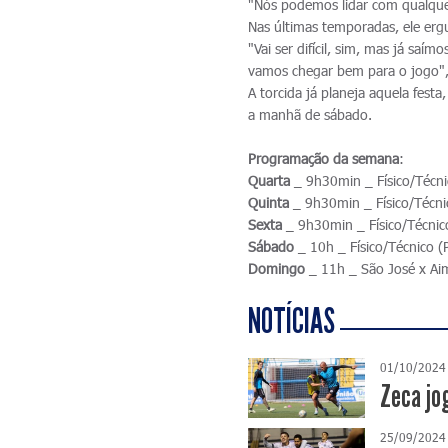
"Nós podemos lidar com qualquer
Nas últimas temporadas, ele er
"Vai ser difícil, sim, mas já sa
vamos chegar bem para o jogo", 
A torcida já planeja aquela fest
a manhã de sábado.
Programação da semana
:
Quarta
_ 9h30min _ Físico/Técnic
Quinta
_ 9h30min _ Físico/Técnic
Sexta
_ 9h30min _ Físico/Técnico
Sábado
_ 10h _ Físico/Técnico (P
Domingo
_ 11h _ São José x Aim
NOTÍCIAS
01/10/2024
Zeca jog
25/09/2024