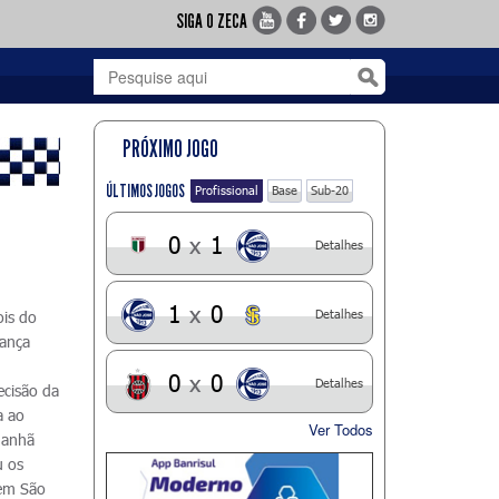
SIGA O ZECA
PRÓXIMO JOGO
ÚLTIMOS JOGOS
Profissional
Base
Sub-20
0
x
1
Detalhes
1
x
0
Detalhes
ois do
hança
0
x
0
Detalhes
ecisão da
a ao
Ver Todos
manhã
u os
 em São