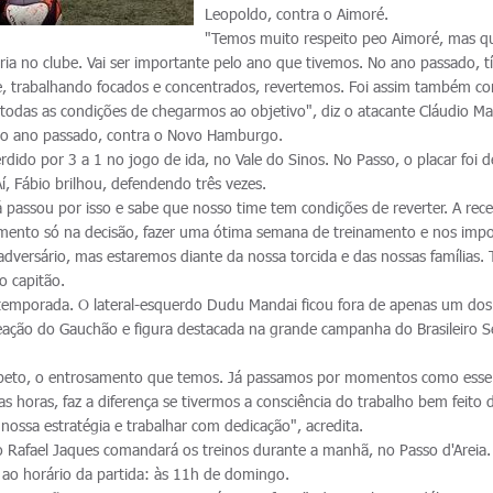
Leopoldo, contra o Aimoré.
"Temos muito respeito peo Aimoré, mas 
tória no clube. Vai ser importante pelo ano que tivemos. No ano passado, 
, trabalhando focados e concentrados, revertemos. Foi assim também co
 todas as condições de chegarmos ao objetivo", diz o atacante Cláudio M
do ano passado, contra o Novo Hamburgo.
rdido por 3 a 1 no jogo de ida, no Vale do Sinos. No Passo, o placar foi 
 Aí, Fábio brilhou, defendendo três vezes.
 passou por isso e sabe que nosso time tem condições de reverter. A rece
mento só na decisão, fazer uma ótima semana de treinamento e nos imp
versário, mas estaremos diante da nossa torcida e das nossas famílias.
 o capitão.
 temporada. O lateral-esquerdo Dudu Mandai ficou fora de apenas um dos
eação do Gauchão e figura destacada na grande campanha do Brasileiro S
peto, o entrosamento que temos. Já passamos por momentos como esse
as horas, faz a diferença se tivermos a consciência do trabalho bem feito 
ossa estratégia e trabalhar com dedicação", acredita.
 Rafael Jaques comandará os treinos durante a manhã, no Passo d'Areia.
e ao horário da partida: às 11h de domingo.