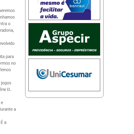
queremos
tínhamos
ntra o
aradona,
devolvido
ita para
ormos no
 Temos
 jogos
érie D.
 e
durante a
 É a