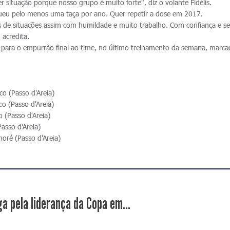
 situação porque nosso grupo é muito forte", diz o volante Fidélis.
gueu pelo menos uma taça por ano. Quer repetir a dose em 2017.
ímos de situações assim com humildade e muito trabalho. Com confiança e s
acredita.
a, para o empurrão final ao time, no último treinamento da semana, marc
o (Passo d'Areia)
o (Passo d'Areia)
 (Passo d'Areia)
asso d'Areia)
oré (Passo d'Areia)
a pela liderança da Copa em...