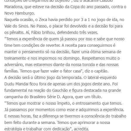
condições de chegarmos ao objetivo", diz o atacante Cláudio
Maradona, que esteve na decisão da Copa do ano passado, contra o
Novo Hamburgo.
Naquela ocasião, o Zeca havia perdido por 3 a 1 no jogo de ida, no
Vale do Sinos. No Passo, o placar foi devolvido e a decisão foi para
os pênaltis. Aí, Fábio brilhou, defendendo três vezes.
"Temos a experiência de quem já passou por isso e sabe que nosso
time tem condições de reverter. A receita para conseguirmos é
manter o pensamento só na decisão, fazer uma ótima semana de
treinamento e nos impormos no domingo. Respeitamos muito o
adversário, mas estaremos diante da nossa torcida e das nossas
famílias. Temos que fazer valer o fator casa", diz o capitão.
A decisão será o último jogo da temporada. O lateral-esquerdo
Dudu Mandai ficou fora de apenas um dos jogos deste ano. Foi
fundamental na reação do Gauchão e figura destacada na grande
campanha do Brasileiro Série D. Agora, quer um título.
"Temos que mostrar o nosso ímpeto, o entrosamento que temos.
Já passamos por momentos como esse e adquirimos a experiência.
E nessas horas, faz a diferença se tivermos a consciência do trabalho
bem feito durante a semana. Temos que aprimorar a nossa
estratégia e trabalhar com dedicação", acredita.