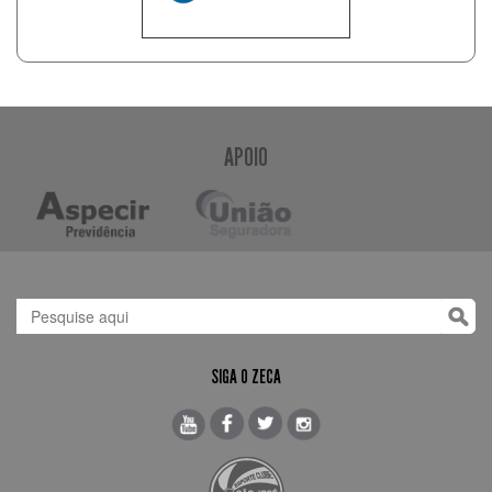
APOIO
SIGA O ZECA