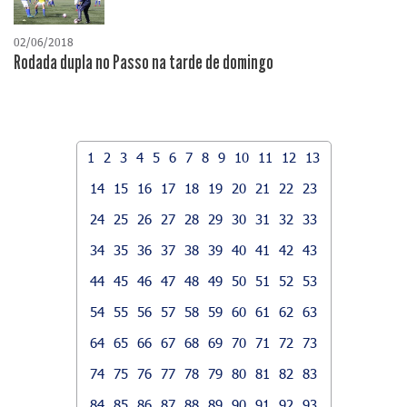
02/06/2018
Rodada dupla no Passo na tarde de domingo
1
2
3
4
5
6
7
8
9
10
11
12
13
14
15
16
17
18
19
20
21
22
23
24
25
26
27
28
29
30
31
32
33
34
35
36
37
38
39
40
41
42
43
44
45
46
47
48
49
50
51
52
53
54
55
56
57
58
59
60
61
62
63
64
65
66
67
68
69
70
71
72
73
74
75
76
77
78
79
80
81
82
83
84
85
86
87
88
89
90
91
92
93