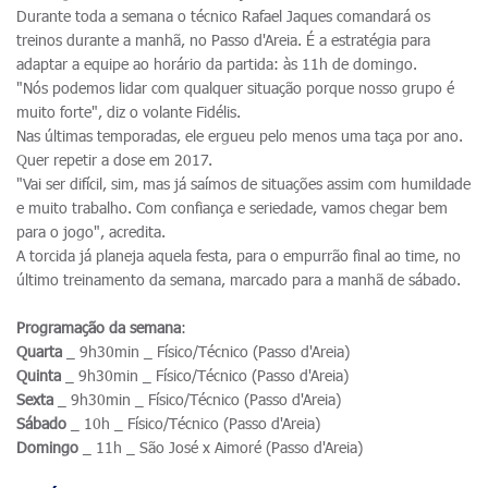
Durante toda a semana o técnico Rafael Jaques comandará os
treinos durante a manhã, no Passo d'Areia. É a estratégia para
adaptar a equipe ao horário da partida: às 11h de domingo.
"Nós podemos lidar com qualquer situação porque nosso grupo é
muito forte", diz o volante Fidélis.
Nas últimas temporadas, ele ergueu pelo menos uma taça por ano.
Quer repetir a dose em 2017.
"Vai ser difícil, sim, mas já saímos de situações assim com humildade
e muito trabalho. Com confiança e seriedade, vamos chegar bem
para o jogo", acredita.
A torcida já planeja aquela festa, para o empurrão final ao time, no
último treinamento da semana, marcado para a manhã de sábado.
Programação da semana
:
Quarta
_ 9h30min _ Físico/Técnico (Passo d'Areia)
Quinta
_ 9h30min _ Físico/Técnico (Passo d'Areia)
Sexta
_ 9h30min _ Físico/Técnico (Passo d'Areia)
Sábado
_ 10h _ Físico/Técnico (Passo d'Areia)
Domingo
_ 11h _ São José x Aimoré (Passo d'Areia)