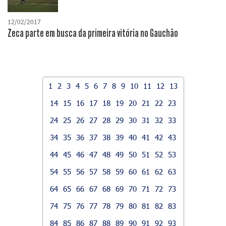
12/02/2017
Zeca parte em busca da primeira vitória no Gauchão
1
2
3
4
5
6
7
8
9
10
11
12
13
14
15
16
17
18
19
20
21
22
23
24
25
26
27
28
29
30
31
32
33
34
35
36
37
38
39
40
41
42
43
44
45
46
47
48
49
50
51
52
53
54
55
56
57
58
59
60
61
62
63
64
65
66
67
68
69
70
71
72
73
74
75
76
77
78
79
80
81
82
83
84
85
86
87
88
89
90
91
92
93