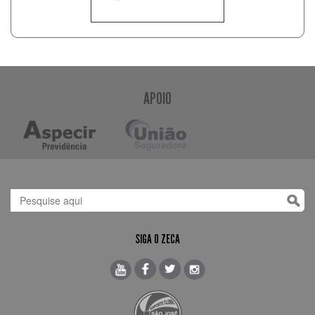
APOIO
SIGA O ZECA