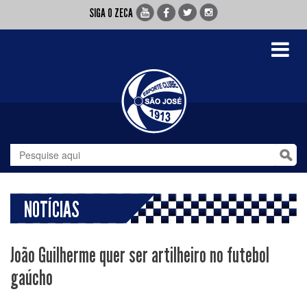
SIGA O ZECA
Toggle
navigati
NOTÍCIAS
João Guilherme quer ser artilheiro no futebol
gaúcho