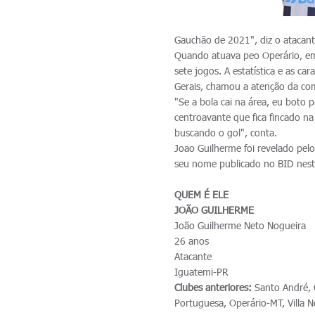
Gauchão de 2021", diz o atacant
Quando atuava peo Operário, e
sete jogos. A estatística e as car
Gerais, chamou a atenção da com
"Se a bola cai na área, eu boto
centroavante que fica fincado n
buscando o gol", conta.
Joao Guilherme foi revelado pelo
seu nome publicado no BID nest
QUEM É ELE
JOÃO GUILHERME
João Guilherme Neto Nogueira
26 anos
Atacante
Iguatemi-PR
Clubes anteriores:
Santo André, O
Portuguesa, Operário-MT, Villa 