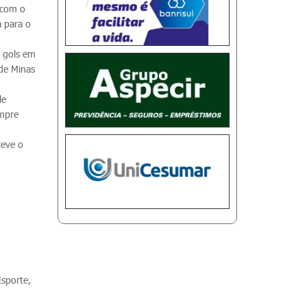
 com o
a para o
 gols em
 de Minas
le
empre
teve o
Esporte,