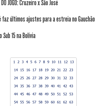
 DO JOGO: Cruzeiro x São José
é faz últimos ajustes para a estreia no Gauchão
 Sub 15 na Bolívia
1
2
3
4
5
6
7
8
9
10
11
12
13
14
15
16
17
18
19
20
21
22
23
24
25
26
27
28
29
30
31
32
33
34
35
36
37
38
39
40
41
42
43
44
45
46
47
48
49
50
51
52
53
54
55
56
57
58
59
60
61
62
63