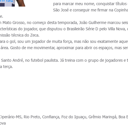
para marcar meu nome, conquistar títulos
São José e conseguir me firmar na Copinh
e.
m Mato Grosso, no começo desta temporada, João Guilherme marcou seis
acterísticas do jogador, que disputou o Brasileirão Série D pelo Villa Nova,
issão técnica do Zeca.
 para o gol, sou um jogador de muita força, mas não sou exatamente aque
a área. Gosto de me movimentar, aproximar para abrir os espaços, mas s
 Santo André, no futebol paulista. Já treina com o grupo de jogadores e 
a terça.
perário-MS, Rio Preto, Confiança, Foz do Iguaçu, Grêmio Maringá, Boa 
Nova