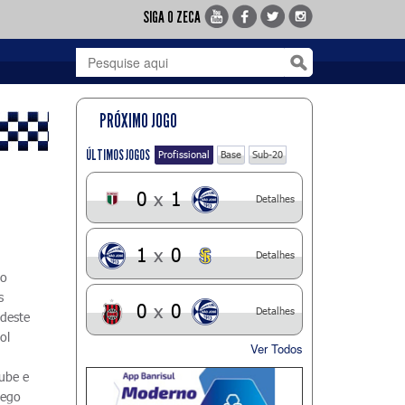
SIGA O ZECA
PRÓXIMO JOGO
ÚLTIMOS JOGOS
Profissional
Base
Sub-20
0
x
1
Detalhes
1
x
0
Detalhes
ão
s
0
x
0
Detalhes
 deste
ol
Ver Todos
lube e
hego