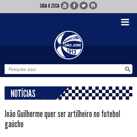
SIGA O ZECA
Toggle
navigati
NOTÍCIAS
João Guilherme quer ser artilheiro no futebol
gaúcho