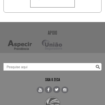
APOIO
SIGA O ZECA