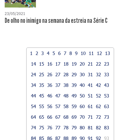
23/05/2021
De olho no inimigo na semana da estreia na Série C
1
2
3
4
5
6
7
8
9
10
11
12
13
14
15
16
17
18
19
20
21
22
23
24
25
26
27
28
29
30
31
32
33
34
35
36
37
38
39
40
41
42
43
44
45
46
47
48
49
50
51
52
53
54
55
56
57
58
59
60
61
62
63
64
65
66
67
68
69
70
71
72
73
74
75
76
77
78
79
80
81
82
83
84
85
86
87
88
89
90
91
92
93