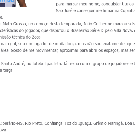
para marcar meu nome, conquistar títulos
São José e conseguir me firmar na Copinh
e.
m Mato Grosso, no começo desta temporada, João Guilherme marcou seis
acterísticas do jogador, que disputou o Brasileirão Série D pelo Villa Nova,
issão técnica do Zeca.
 para o gol, sou um jogador de muita força, mas não sou exatamente aque
a área. Gosto de me movimentar, aproximar para abrir os espaços, mas s
 Santo André, no futebol paulista. Já treina com o grupo de jogadores e 
a terça.
perário-MS, Rio Preto, Confiança, Foz do Iguaçu, Grêmio Maringá, Boa 
Nova