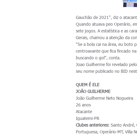
Gauchão de 2021", diz o atacant
Quando atuava peo Operário, e
sete jogos. A estatística e as car
Gerais, chamou a atenção da com
"Se a bola cai na área, eu boto
centroavante que fica fincado n
buscando o gol", conta.
Joao Guilherme foi revelado pelo
seu nome publicado no BID nest
QUEM É ELE
JOÃO GUILHERME
João Guilherme Neto Nogueira
26 anos
Atacante
Iguatemi-PR
Clubes anteriores:
Santo André, O
Portuguesa, Operário-MT, Villa 