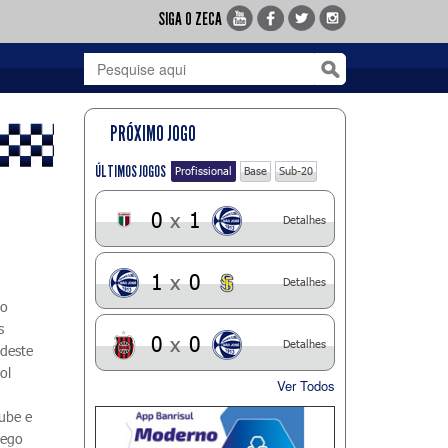
SIGA O ZECA
PRÓXIMO JOGO
ÚLTIMOS JOGOS
Profissional
Base
Sub-20
0
x
1
Detalhes
1
x
0
Detalhes
ão
s
0
x
0
Detalhes
 deste
ol
Ver Todos
lube e
hego