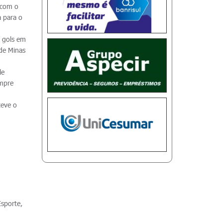
 com o
a para o
 gols em
 de Minas
le
empre
teve o
Esporte,