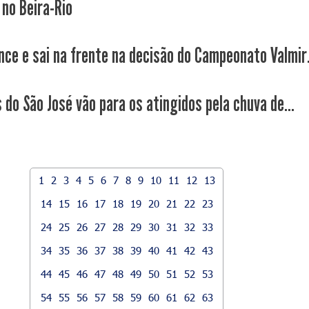
 no Beira-Rio
nce e sai na frente na decisão do Campeonato Valmir.
 do São José vão para os atingidos pela chuva de...
1
2
3
4
5
6
7
8
9
10
11
12
13
14
15
16
17
18
19
20
21
22
23
24
25
26
27
28
29
30
31
32
33
34
35
36
37
38
39
40
41
42
43
44
45
46
47
48
49
50
51
52
53
54
55
56
57
58
59
60
61
62
63