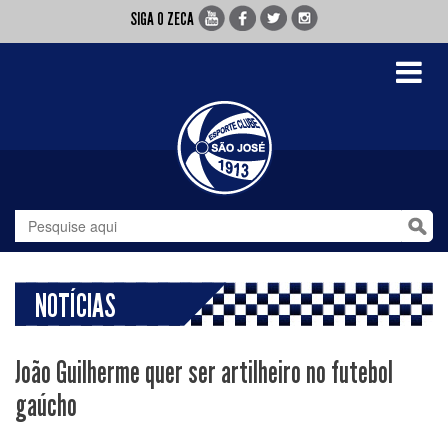
SIGA O ZECA
Toggle
navigati
NOTÍCIAS
João Guilherme quer ser artilheiro no futebol
gaúcho