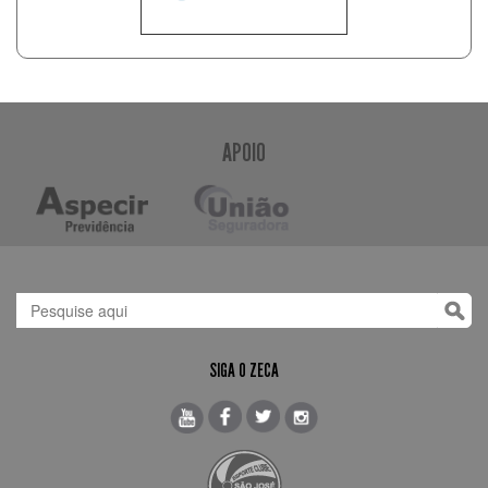
APOIO
SIGA O ZECA