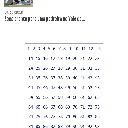
19/10/2019
Zeca pronto para uma pedreira no Vale do...
1
2
3
4
5
6
7
8
9
10
11
12
13
14
15
16
17
18
19
20
21
22
23
24
25
26
27
28
29
30
31
32
33
34
35
36
37
38
39
40
41
42
43
44
45
46
47
48
49
50
51
52
53
54
55
56
57
58
59
60
61
62
63
64
65
66
67
68
69
70
71
72
73
74
75
76
77
78
79
80
81
82
83
84
85
86
87
88
89
90
91
92
93