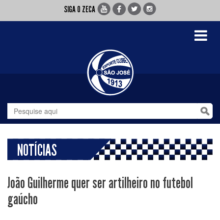
SIGA O ZECA
Toggle
navigati
NOTÍCIAS
João Guilherme quer ser artilheiro no futebol
gaúcho