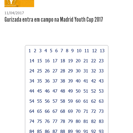
11/04/2017
Gurizada entra em campo na Madrid Youth Cup 2017
1
2
3
4
5
6
7
8
9
10
11
12
13
14
15
16
17
18
19
20
21
22
23
24
25
26
27
28
29
30
31
32
33
34
35
36
37
38
39
40
41
42
43
44
45
46
47
48
49
50
51
52
53
54
55
56
57
58
59
60
61
62
63
64
65
66
67
68
69
70
71
72
73
74
75
76
77
78
79
80
81
82
83
84
85
86
87
88
89
90
91
92
93