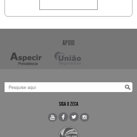
APOIO
SIGA O ZECA