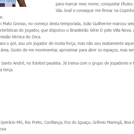
para marcar meu nome, conquistar títulos
São José e conseguir me firmar na Copinh
e.
m Mato Grosso, no começo desta temporada, João Guilherme marcou seis
acterísticas do jogador, que disputou o Brasileirão Série D pelo Villa Nova,
issão técnica do Zeca.
 para o gol, sou um jogador de muita força, mas não sou exatamente aque
a área. Gosto de me movimentar, aproximar para abrir os espaços, mas s
 Santo André, no futebol paulista. Já treina com o grupo de jogadores e 
a terça.
perário-MS, Rio Preto, Confiança, Foz do Iguaçu, Grêmio Maringá, Boa 
Nova