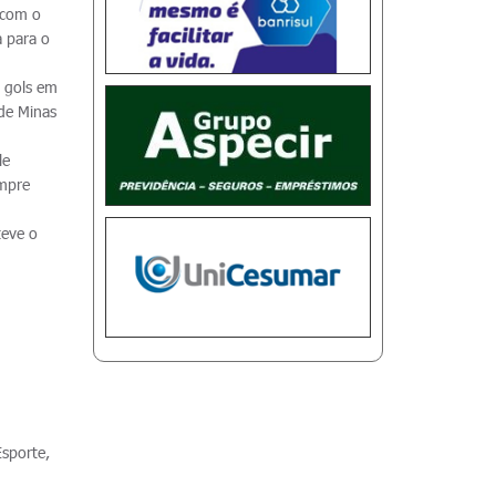
 com o
a para o
 gols em
 de Minas
le
empre
teve o
Esporte,