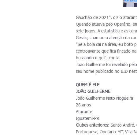
Gauchão de 2021", diz o atacant
Quando atuava peo Operário, e
sete jogos. A estatística e as car
Gerais, chamou a atenção da com
"Se a bola cai na área, eu boto
centroavante que fica fincado n
buscando o gol", conta.
Joao Guilherme foi revelado pelo
seu nome publicado no BID nest
QUEM É ELE
JOÃO GUILHERME
João Guilherme Neto Nogueira
26 anos
Atacante
Iguatemi-PR
Clubes anteriores:
Santo André, O
Portuguesa, Operário-MT, Villa 