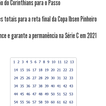
ão do Corinthians para o Passo
s totais para a reta final da Copa Ibsen Pinheiro
nce e garante a permanência na Série C em 2021
1
2
3
4
5
6
7
8
9
10
11
12
13
14
15
16
17
18
19
20
21
22
23
24
25
26
27
28
29
30
31
32
33
34
35
36
37
38
39
40
41
42
43
44
45
46
47
48
49
50
51
52
53
54
55
56
57
58
59
60
61
62
63