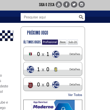
SIGA O ZECA
PRÓXIMO JOGO
ÚLTIMOS JOGOS
Profissional
Base
Sub-20
0
x
1
Detalhes
1
x
0
Detalhes
ão
s
0
x
0
Detalhes
 deste
ol
Ver Todos
lube e
hego