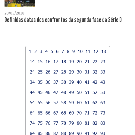
28/05/2018
Definidas datas dos confrontos da segunda fase da Série D
1
2
3
4
5
6
7
8
9
10
11
12
13
14
15
16
17
18
19
20
21
22
23
24
25
26
27
28
29
30
31
32
33
34
35
36
37
38
39
40
41
42
43
44
45
46
47
48
49
50
51
52
53
54
55
56
57
58
59
60
61
62
63
64
65
66
67
68
69
70
71
72
73
74
75
76
77
78
79
80
81
82
83
84
85
86
87
88
89
90
91
92
93