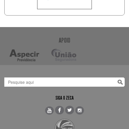
APOIO
SIGA O ZECA