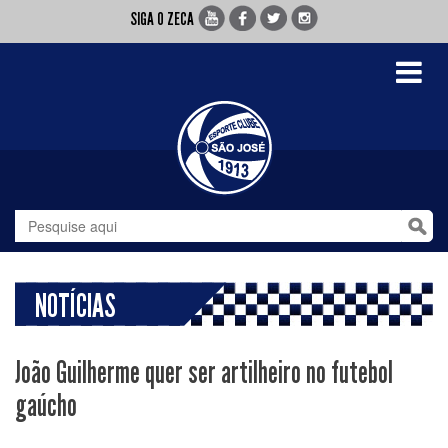
SIGA O ZECA
Toggle
navigati
NOTÍCIAS
João Guilherme quer ser artilheiro no futebol
gaúcho