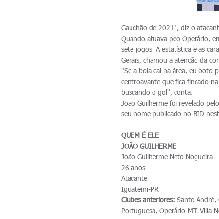
Gauchão de 2021", diz o atacant
Quando atuava peo Operário, e
sete jogos. A estatística e as car
Gerais, chamou a atenção da com
"Se a bola cai na área, eu boto
centroavante que fica fincado n
buscando o gol", conta.
Joao Guilherme foi revelado pelo
seu nome publicado no BID nest
QUEM É ELE
JOÃO GUILHERME
João Guilherme Neto Nogueira
26 anos
Atacante
Iguatemi-PR
Clubes anteriores:
Santo André, O
Portuguesa, Operário-MT, Villa 