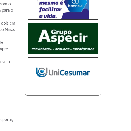
 com o
a para o
 gols em
 de Minas
le
empre
teve o
Esporte,