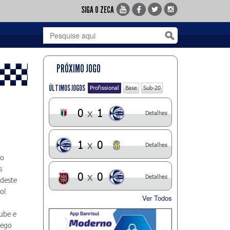
SIGA O ZECA
PRÓXIMO JOGO
ÚLTIMOS JOGOS
Profissional
Base
Sub-20
0
x
1
Detalhes
1
x
0
Detalhes
ão
s
0
x
0
Detalhes
 deste
ol
Ver Todos
lube e
hego