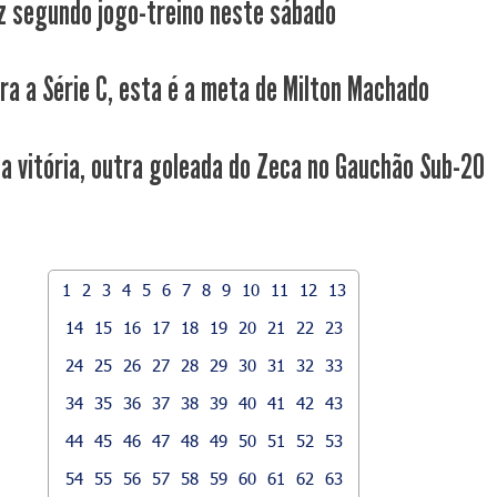
z segundo jogo-treino neste sábado
ara a Série C, esta é a meta de Milton Machado
a vitória, outra goleada do Zeca no Gauchão Sub-20
1
2
3
4
5
6
7
8
9
10
11
12
13
14
15
16
17
18
19
20
21
22
23
24
25
26
27
28
29
30
31
32
33
34
35
36
37
38
39
40
41
42
43
44
45
46
47
48
49
50
51
52
53
54
55
56
57
58
59
60
61
62
63