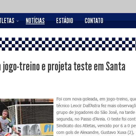
TLETAS
NOTÍCIAS
ESTÁDIO
CONTATO
m jogo-treino e projeta teste em Santa
Foi com nova goleada, em jogo-treino, qu
técnico Leocir Dall'Astra fez mais observaç
grupo de jogadores do São José, na tarde
segunda, no Passo d'Areia. O teste foi cont
Sindicato dos Atletas, vencido por 6 a 0 pe
com gols de Alexandre, Gustavo Xuxa (2),