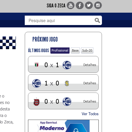
SIGA O ZECA
PRÓXIMO JOGO
ÚLTIMOS JOGOS
Profissional
Base
Sub-20
0
x
1
Detalhes
1
x
0
Detalhes
e o
0
x
0
Detalhes
ões no
 desta
Ver Todos
ra o
lo Zeca,