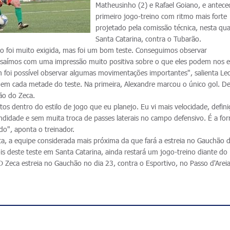
Matheusinho (2) e Rafael Goiano, e antec
primeiro jogo-treino com ritmo mais forte
projetado pela comissão técnica, nesta qu
Santa Catarina, contra o Tubarão.
o foi muito exigida, mas foi um bom teste. Conseguimos observar
e saímos com uma impressão muito positiva sobre o que eles podem nos 
oi possível observar algumas movimentações importantes", salienta Leoc
 em cada metade do teste. Na primeira, Alexandre marcou o único gol. De
ão do Zeca.
os dentro do estilo de jogo que eu planejo. Eu vi mais velocidade, defin
ndidade e sem muita troca de passes laterais no campo defensivo. É a fo
o", aponta o treinador.
ta, a equipe considerada mais próxima da que fará a estreia no Gauchão d
 deste teste em Santa Catarina, ainda restará um jogo-treino diante do B
 Zeca estreia no Gauchão no dia 23, contra o Esportivo, no Passo d'Areia