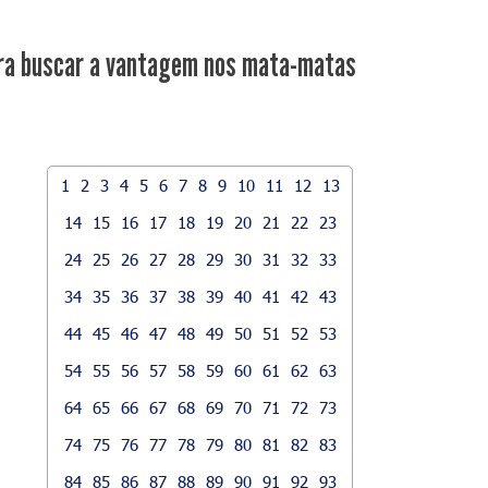
ra buscar a vantagem nos mata-matas
1
2
3
4
5
6
7
8
9
10
11
12
13
14
15
16
17
18
19
20
21
22
23
24
25
26
27
28
29
30
31
32
33
34
35
36
37
38
39
40
41
42
43
44
45
46
47
48
49
50
51
52
53
54
55
56
57
58
59
60
61
62
63
64
65
66
67
68
69
70
71
72
73
74
75
76
77
78
79
80
81
82
83
84
85
86
87
88
89
90
91
92
93