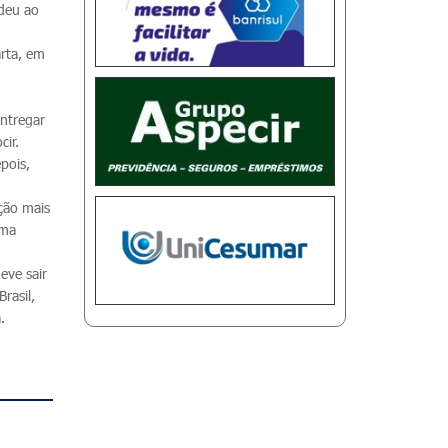
edeu ao
arta, em
entregar
ir.
pois,
ição mais
rma
eve sair
rasil,
.