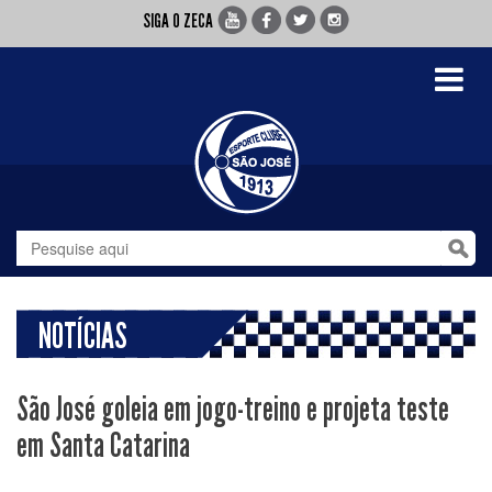
SIGA O ZECA
Toggle
navigati
NOTÍCIAS
São José goleia em jogo-treino e projeta teste
em Santa Catarina