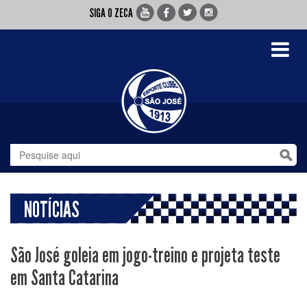
SIGA O ZECA
Toggle
navigati
NOTÍCIAS
São José goleia em jogo-treino e projeta teste
em Santa Catarina