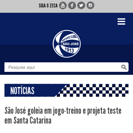
SIGA O ZECA
Toggle
navigati
NOTÍCIAS
São José goleia em jogo-treino e projeta teste
em Santa Catarina