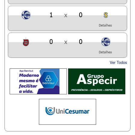
1
x
0
Detalhes
0
x
0
Detalhes
Ver Todos