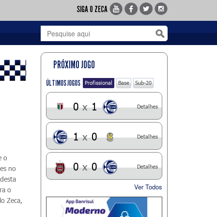
SIGA O ZECA
PRÓXIMO JOGO
ÚLTIMOS JOGOS
Profissional
Base
Sub-20
0
x
1
Detalhes
1
x
0
Detalhes
e o
0
x
0
Detalhes
ões no
 desta
Ver Todos
ra o
lo Zeca,