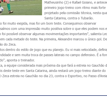
Matheusinho (2) e Rafael Goiano, e antec
primeiro jogo-treino com ritmo mais forte
projetado pela comissão técnica, nesta qu
Santa Catarina, contra o Tubarão.
o foi muito exigida, mas foi um bom teste. Conseguimos observar
e saímos com uma impressão muito positiva sobre o que eles podem nos 
oi possível observar algumas movimentações importantes", salienta Leoc
 em cada metade do teste. Na primeira, Alexandre marcou o único gol. De
ão do Zeca.
os dentro do estilo de jogo que eu planejo. Eu vi mais velocidade, defin
ndidade e sem muita troca de passes laterais no campo defensivo. É a fo
o", aponta o treinador.
ta, a equipe considerada mais próxima da que fará a estreia no Gauchão d
 deste teste em Santa Catarina, ainda restará um jogo-treino diante do B
 Zeca estreia no Gauchão no dia 23, contra o Esportivo, no Passo d'Areia