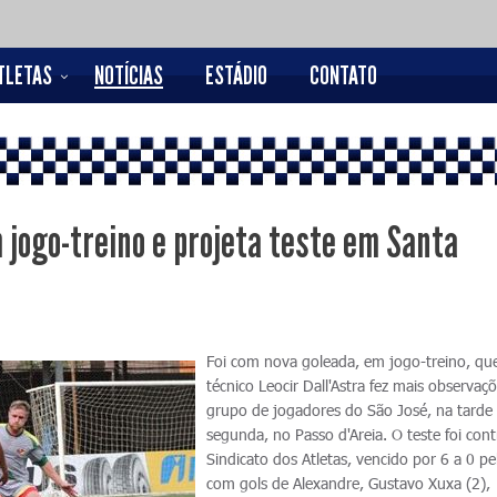
TLETAS
NOTÍCIAS
ESTÁDIO
CONTATO
m jogo-treino e projeta teste em Santa
Foi com nova goleada, em jogo-treino, qu
técnico Leocir Dall'Astra fez mais observaç
grupo de jogadores do São José, na tarde
segunda, no Passo d'Areia. O teste foi cont
Sindicato dos Atletas, vencido por 6 a 0 pe
com gols de Alexandre, Gustavo Xuxa (2),