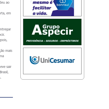
edeu ao
arta, em
entregar
ir.
pois,
ição mais
rma
eve sair
rasil,
.