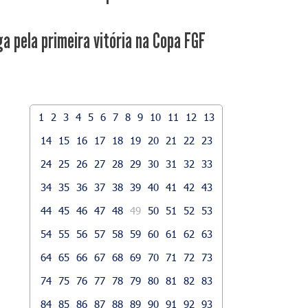
ga pela primeira vitória na Copa FGF
1
2
3
4
5
6
7
8
9
10
11
12
13
14
15
16
17
18
19
20
21
22
23
24
25
26
27
28
29
30
31
32
33
34
35
36
37
38
39
40
41
42
43
44
45
46
47
48
49
50
51
52
53
54
55
56
57
58
59
60
61
62
63
64
65
66
67
68
69
70
71
72
73
74
75
76
77
78
79
80
81
82
83
84
85
86
87
88
89
90
91
92
93