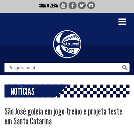
SIGA O ZECA
Toggle
navigati
NOTÍCIAS
São José goleia em jogo-treino e projeta teste
em Santa Catarina