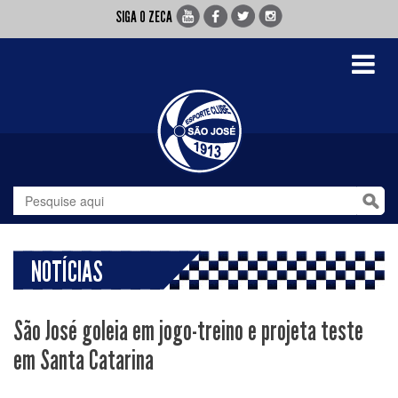
SIGA O ZECA
Toggle
navigati
NOTÍCIAS
São José goleia em jogo-treino e projeta teste
em Santa Catarina