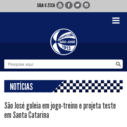
SIGA O ZECA
Toggle
navigati
NOTÍCIAS
São José goleia em jogo-treino e projeta teste
em Santa Catarina