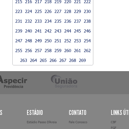
215
216
217
218
219
220
221
222
223
224
225
226
227
228
229
230
231
232
233
234
235
236
237
238
239
240
241
242
243
244
245
246
247
248
249
250
251
252
253
254
255
256
257
258
259
260
261
262
263
264
265
266
267
268
269
AS
ESTÁDIO
CONTATO
LINKS ÚT
Estádio Passo D’Areia
Fale Conosco
CBF
FGF