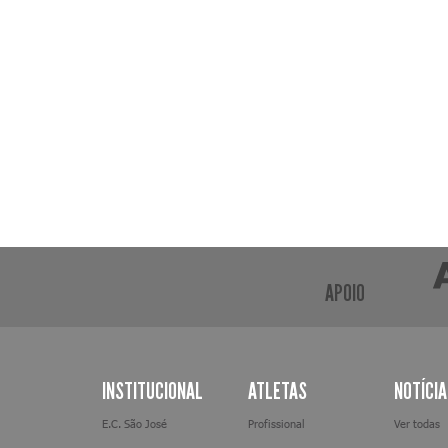
APOIO
INSTITUCIONAL
ATLETAS
NOTÍCI
E.C. São José
Profissional
Ver todas