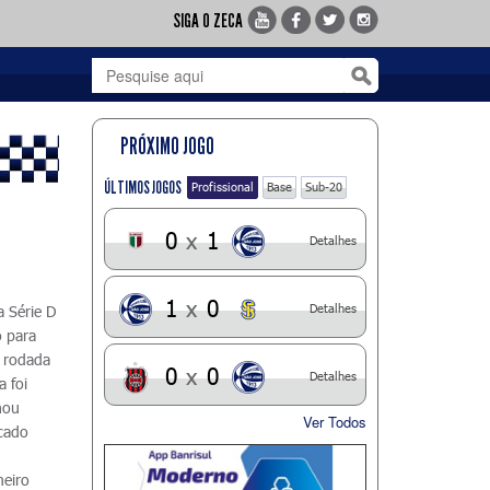
SIGA O ZECA
PRÓXIMO JOGO
ÚLTIMOS JOGOS
Profissional
Base
Sub-20
0
x
1
Detalhes
1
x
0
Detalhes
a Série D
o para
ª rodada
0
x
0
Detalhes
a foi
nou
Ver Todos
rcado
meiro