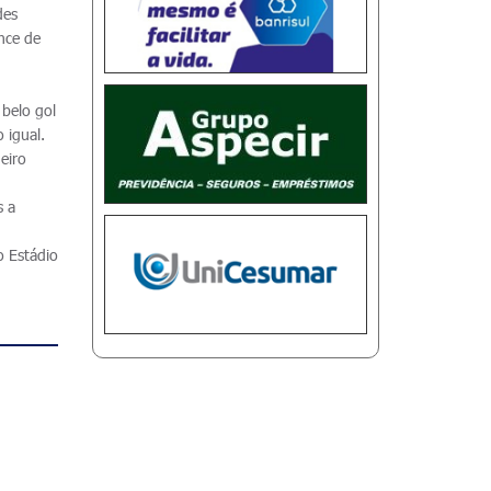
des
nce de
s
belo gol
 igual.
eiro
s a
o Estádio