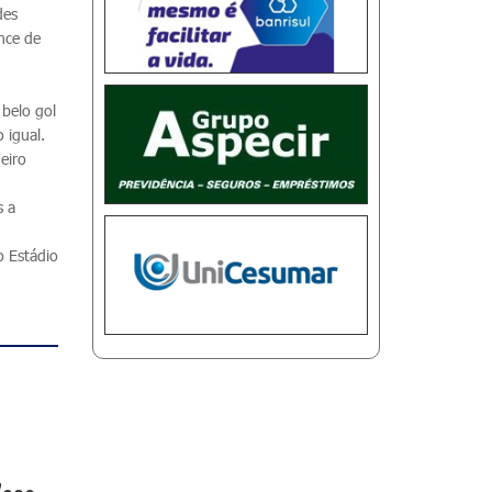
des
nce de
s
belo gol
 igual.
eiro
s a
o Estádio