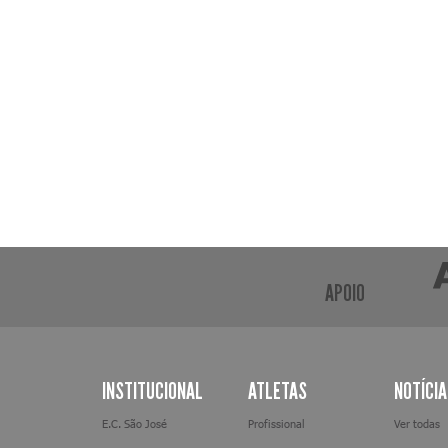
APOIO
INSTITUCIONAL
ATLETAS
NOTÍCI
E.C. São José
Profissional
Ver todas