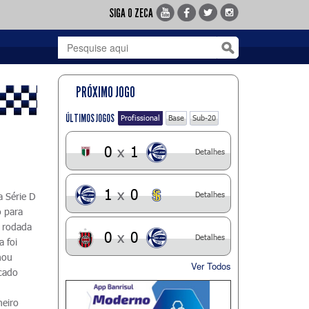
SIGA O ZECA
PRÓXIMO JOGO
ÚLTIMOS JOGOS
Profissional
Base
Sub-20
0
x
1
Detalhes
1
x
0
Detalhes
a Série D
o para
ª rodada
0
x
0
Detalhes
a foi
nou
Ver Todos
rcado
meiro