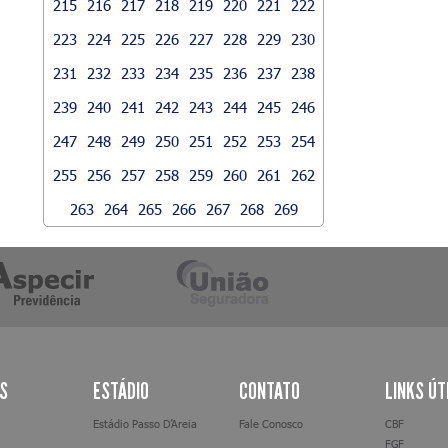
215
216
217
218
219
220
221
222
223
224
225
226
227
228
229
230
231
232
233
234
235
236
237
238
239
240
241
242
243
244
245
246
247
248
249
250
251
252
253
254
255
256
257
258
259
260
261
262
263
264
265
266
267
268
269
AS
ESTÁDIO
CONTATO
LINKS ÚT
Estádio Passo D’Areia
Fale Conosco
CBF
FGF