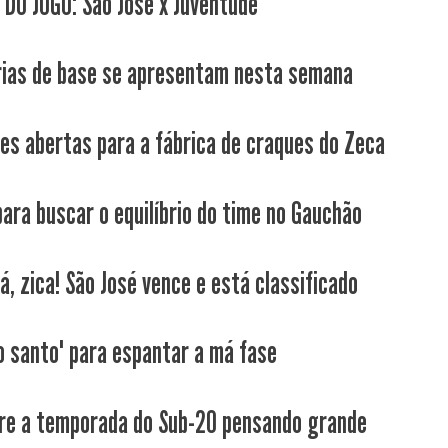
 DO JOGO: São José x Juventude
ias de base se apresentam nesta semana
ões abertas para a fábrica de craques do Zeca
ara buscar o equilíbrio do time no Gauchão
lá, zica! São José vence e está classificado
o santo" para espantar a má fase
re a temporada do Sub-20 pensando grande