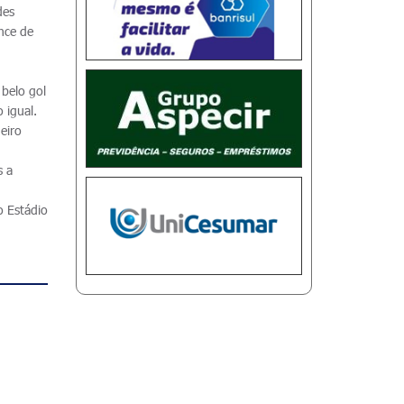
des
nce de
s
belo gol
 igual.
eiro
s a
o Estádio