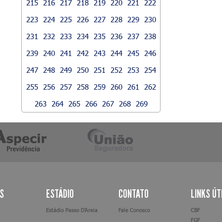
215
216
217
218
219
220
221
222
223
224
225
226
227
228
229
230
231
232
233
234
235
236
237
238
239
240
241
242
243
244
245
246
247
248
249
250
251
252
253
254
255
256
257
258
259
260
261
262
263
264
265
266
267
268
269
AS
ESTÁDIO
CONTATO
LINKS ÚT
Estádio Passo D’Areia
Fale Conosco
CBF
FGF