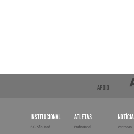
APOIO
INSTITUCIONAL
ATLETAS
NOTÍCI
E.C. São José
Profissional
Ver todas