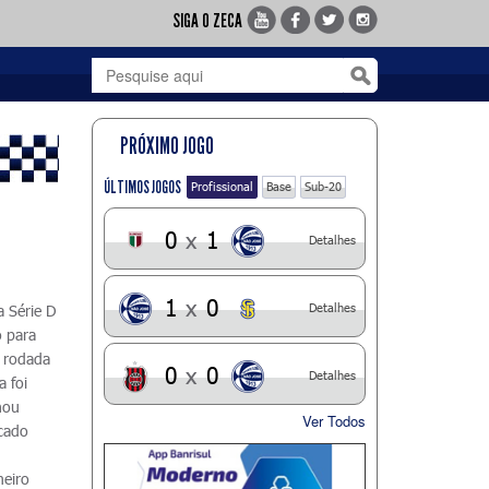
SIGA O ZECA
PRÓXIMO JOGO
ÚLTIMOS JOGOS
Profissional
Base
Sub-20
0
x
1
Detalhes
1
x
0
Detalhes
a Série D
o para
ª rodada
0
x
0
Detalhes
a foi
nou
Ver Todos
rcado
meiro