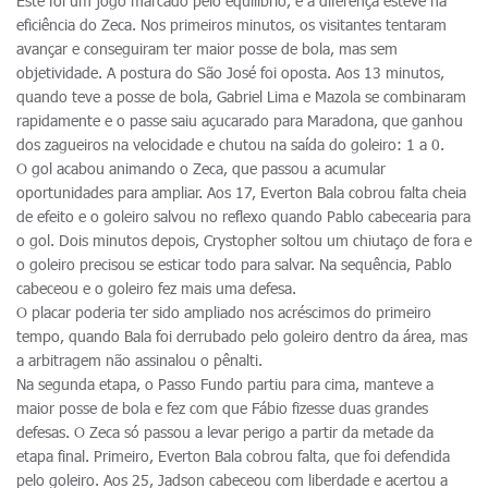
Este foi um jogo marcado pelo equilíbrio, e a diferença esteve na
eficiência do Zeca. Nos primeiros minutos, os visitantes tentaram
avançar e conseguiram ter maior posse de bola, mas sem
objetividade. A postura do São José foi oposta. Aos 13 minutos,
quando teve a posse de bola, Gabriel Lima e Mazola se combinaram
rapidamente e o passe saiu açucarado para Maradona, que ganhou
dos zagueiros na velocidade e chutou na saída do goleiro: 1 a 0.
O gol acabou animando o Zeca, que passou a acumular
oportunidades para ampliar. Aos 17, Everton Bala cobrou falta cheia
de efeito e o goleiro salvou no reflexo quando Pablo cabecearia para
o gol. Dois minutos depois, Crystopher soltou um chiutaço de fora e
o goleiro precisou se esticar todo para salvar. Na sequência, Pablo
cabeceou e o goleiro fez mais uma defesa.
O placar poderia ter sido ampliado nos acréscimos do primeiro
tempo, quando Bala foi derrubado pelo goleiro dentro da área, mas
a arbitragem não assinalou o pênalti.
Na segunda etapa, o Passo Fundo partiu para cima, manteve a
maior posse de bola e fez com que Fábio fizesse duas grandes
defesas. O Zeca só passou a levar perigo a partir da metade da
etapa final. Primeiro, Everton Bala cobrou falta, que foi defendida
pelo goleiro. Aos 25, Jadson cabeceou com liberdade e acertou a