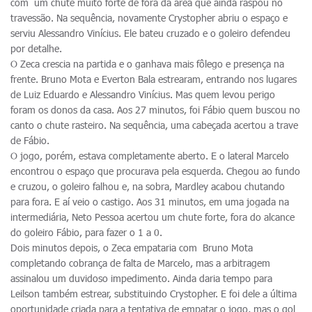
com um chute muito forte de fora da área que ainda raspou no
travessão. Na sequência, novamente Crystopher abriu o espaço e
serviu Alessandro Vinícius. Ele bateu cruzado e o goleiro defendeu
por detalhe.
O Zeca crescia na partida e o ganhava mais fôlego e presença na
frente. Bruno Mota e Everton Bala estrearam, entrando nos lugares
de Luiz Eduardo e Alessandro Vinícius. Mas quem levou perigo
foram os donos da casa. Aos 27 minutos, foi Fábio quem buscou no
canto o chute rasteiro. Na sequência, uma cabeçada acertou a trave
de Fábio.
O jogo, porém, estava completamente aberto. E o lateral Marcelo
encontrou o espaço que procurava pela esquerda. Chegou ao fundo
e cruzou, o goleiro falhou e, na sobra, Mardley acabou chutando
para fora. E aí veio o castigo. Aos 31 minutos, em uma jogada na
intermediária, Neto Pessoa acertou um chute forte, fora do alcance
do goleiro Fábio, para fazer o 1 a 0.
Dois minutos depois, o Zeca empataria com Bruno Mota
completando cobrança de falta de Marcelo, mas a arbitragem
assinalou um duvidoso impedimento. Ainda daria tempo para
Leilson também estrear, substituindo Crystopher. E foi dele a última
oportunidade criada para a tentativa de empatar o jogo, mas o gol