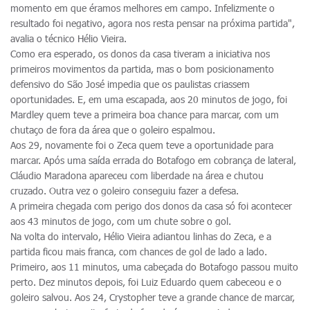
momento em que éramos melhores em campo. Infelizmente o
resultado foi negativo, agora nos resta pensar na próxima partida",
avalia o técnico Hélio Vieira.
Como era esperado, os donos da casa tiveram a iniciativa nos
primeiros movimentos da partida, mas o bom posicionamento
defensivo do São José impedia que os paulistas criassem
oportunidades. E, em uma escapada, aos 20 minutos de jogo, foi
Mardley quem teve a primeira boa chance para marcar, com um
chutaço de fora da área que o goleiro espalmou.
Aos 29, novamente foi o Zeca quem teve a oportunidade para
marcar. Após uma saída errada do Botafogo em cobrança de lateral,
Cláudio Maradona apareceu com liberdade na área e chutou
cruzado. Outra vez o goleiro conseguiu fazer a defesa.
A primeira chegada com perigo dos donos da casa só foi acontecer
aos 43 minutos de jogo, com um chute sobre o gol.
Na volta do intervalo, Hélio Vieira adiantou linhas do Zeca, e a
partida ficou mais franca, com chances de gol de lado a lado.
Primeiro, aos 11 minutos, uma cabeçada do Botafogo passou muito
perto. Dez minutos depois, foi Luiz Eduardo quem cabeceou e o
goleiro salvou. Aos 24, Crystopher teve a grande chance de marcar,