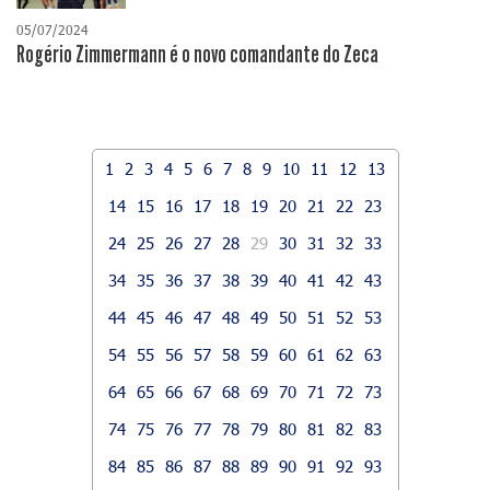
05/07/2024
Rogério Zimmermann é o novo comandante do Zeca
1
2
3
4
5
6
7
8
9
10
11
12
13
14
15
16
17
18
19
20
21
22
23
24
25
26
27
28
29
30
31
32
33
34
35
36
37
38
39
40
41
42
43
44
45
46
47
48
49
50
51
52
53
54
55
56
57
58
59
60
61
62
63
64
65
66
67
68
69
70
71
72
73
74
75
76
77
78
79
80
81
82
83
84
85
86
87
88
89
90
91
92
93