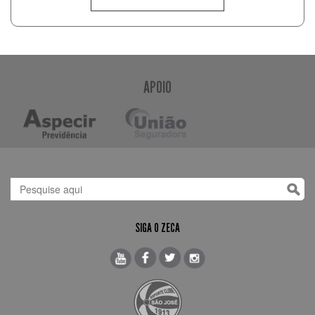
APOIO
SIGA O ZECA