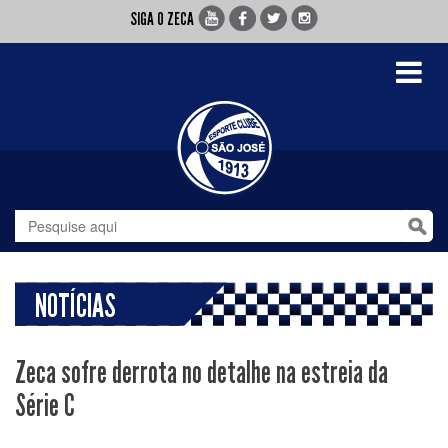
SIGA O ZECA
Toggle
navigati
NOTÍCIAS
Zeca sofre derrota no detalhe na estreia da
Série C