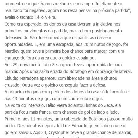
momento em que éramos melhores em campo. Infelizmente o
resultado foi negativo, agora nos resta pensar na próxima partida",
avalia o técnico Hélio Vieira.
Como era esperado, os donos da casa tiveram a iniciativa nos
primeiros movimentos da partida, mas o bom posicionamento
defensivo do São José impedia que os paulistas criassem
oportunidades. E, em uma escapada, aos 20 minutos de jogo, foi
Mardley quem teve a primeira boa chance para marcar, com um
chutaço de fora da área que o goleiro espalmou.
Aos 29, novamente foi o Zeca quem teve a oportunidade para
marcar. Após uma saída errada do Botafogo em cobrança de lateral,
Cláudio Maradona apareceu com liberdade na área e chutou
cruzado. Outra vez o goleiro conseguiu fazer a defesa.
A primeira chegada com perigo dos donos da casa só foi acontecer
aos 43 minutos de jogo, com um chute sobre o gol.
Na volta do intervalo, Hélio Vieira adiantou linhas do Zeca, e a
partida ficou mais franca, com chances de gol de lado a lado.
Primeiro, aos 11 minutos, uma cabeçada do Botafogo passou muito
perto. Dez minutos depois, foi Luiz Eduardo quem cabeceou e o
goleiro salvou. Aos 24, Crystopher teve a grande chance de marcar,