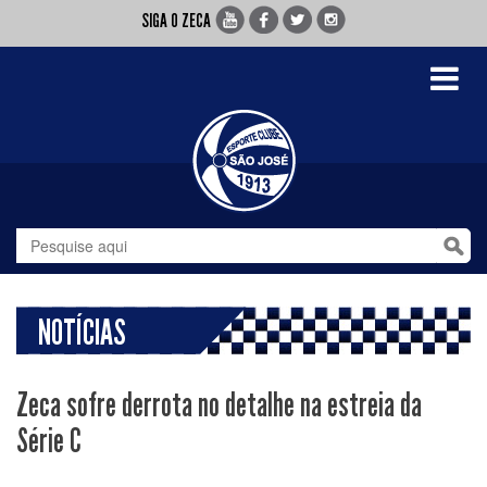
SIGA O ZECA
Toggle
navigati
NOTÍCIAS
Zeca sofre derrota no detalhe na estreia da
Série C