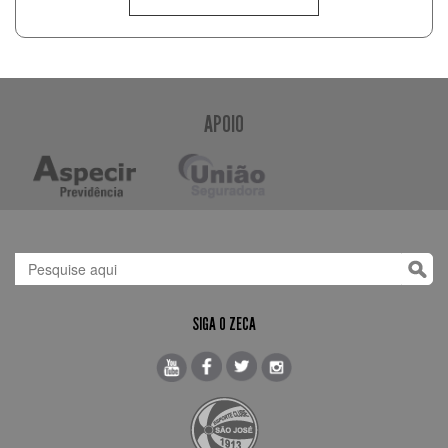
APOIO
SIGA O ZECA