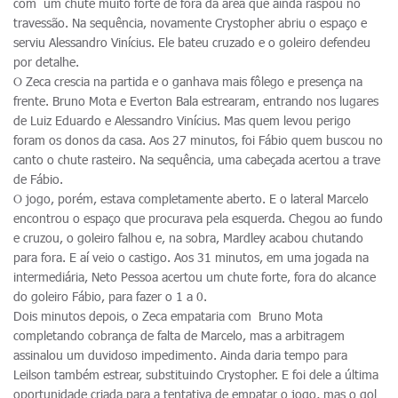
com um chute muito forte de fora da área que ainda raspou no
travessão. Na sequência, novamente Crystopher abriu o espaço e
serviu Alessandro Vinícius. Ele bateu cruzado e o goleiro defendeu
por detalhe.
O Zeca crescia na partida e o ganhava mais fôlego e presença na
frente. Bruno Mota e Everton Bala estrearam, entrando nos lugares
de Luiz Eduardo e Alessandro Vinícius. Mas quem levou perigo
foram os donos da casa. Aos 27 minutos, foi Fábio quem buscou no
canto o chute rasteiro. Na sequência, uma cabeçada acertou a trave
de Fábio.
O jogo, porém, estava completamente aberto. E o lateral Marcelo
encontrou o espaço que procurava pela esquerda. Chegou ao fundo
e cruzou, o goleiro falhou e, na sobra, Mardley acabou chutando
para fora. E aí veio o castigo. Aos 31 minutos, em uma jogada na
intermediária, Neto Pessoa acertou um chute forte, fora do alcance
do goleiro Fábio, para fazer o 1 a 0.
Dois minutos depois, o Zeca empataria com Bruno Mota
completando cobrança de falta de Marcelo, mas a arbitragem
assinalou um duvidoso impedimento. Ainda daria tempo para
Leilson também estrear, substituindo Crystopher. E foi dele a última
oportunidade criada para a tentativa de empatar o jogo, mas o gol