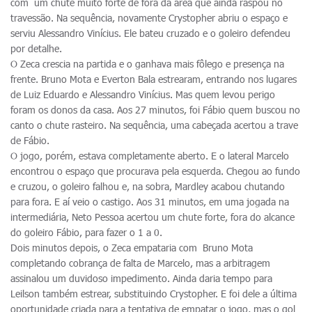
com um chute muito forte de fora da área que ainda raspou no
travessão. Na sequência, novamente Crystopher abriu o espaço e
serviu Alessandro Vinícius. Ele bateu cruzado e o goleiro defendeu
por detalhe.
O Zeca crescia na partida e o ganhava mais fôlego e presença na
frente. Bruno Mota e Everton Bala estrearam, entrando nos lugares
de Luiz Eduardo e Alessandro Vinícius. Mas quem levou perigo
foram os donos da casa. Aos 27 minutos, foi Fábio quem buscou no
canto o chute rasteiro. Na sequência, uma cabeçada acertou a trave
de Fábio.
O jogo, porém, estava completamente aberto. E o lateral Marcelo
encontrou o espaço que procurava pela esquerda. Chegou ao fundo
e cruzou, o goleiro falhou e, na sobra, Mardley acabou chutando
para fora. E aí veio o castigo. Aos 31 minutos, em uma jogada na
intermediária, Neto Pessoa acertou um chute forte, fora do alcance
do goleiro Fábio, para fazer o 1 a 0.
Dois minutos depois, o Zeca empataria com Bruno Mota
completando cobrança de falta de Marcelo, mas a arbitragem
assinalou um duvidoso impedimento. Ainda daria tempo para
Leilson também estrear, substituindo Crystopher. E foi dele a última
oportunidade criada para a tentativa de empatar o jogo, mas o gol