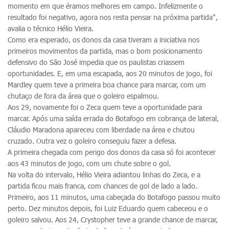
momento em que éramos melhores em campo. Infelizmente o
resultado foi negativo, agora nos resta pensar na próxima partida",
avalia o técnico Hélio Vieira.
Como era esperado, os donos da casa tiveram a iniciativa nos
primeiros movimentos da partida, mas o bom posicionamento
defensivo do São José impedia que os paulistas criassem
oportunidades. E, em uma escapada, aos 20 minutos de jogo, foi
Mardley quem teve a primeira boa chance para marcar, com um
chutaço de fora da área que o goleiro espalmou.
Aos 29, novamente foi o Zeca quem teve a oportunidade para
marcar. Após uma saída errada do Botafogo em cobrança de lateral,
Cláudio Maradona apareceu com liberdade na área e chutou
cruzado. Outra vez o goleiro conseguiu fazer a defesa.
A primeira chegada com perigo dos donos da casa só foi acontecer
aos 43 minutos de jogo, com um chute sobre o gol.
Na volta do intervalo, Hélio Vieira adiantou linhas do Zeca, e a
partida ficou mais franca, com chances de gol de lado a lado.
Primeiro, aos 11 minutos, uma cabeçada do Botafogo passou muito
perto. Dez minutos depois, foi Luiz Eduardo quem cabeceou e o
goleiro salvou. Aos 24, Crystopher teve a grande chance de marcar,