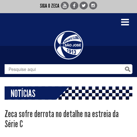
SIGA O ZECA
Toggle
navigati
NOTÍCIAS
Zeca sofre derrota no detalhe na estreia da
Série C