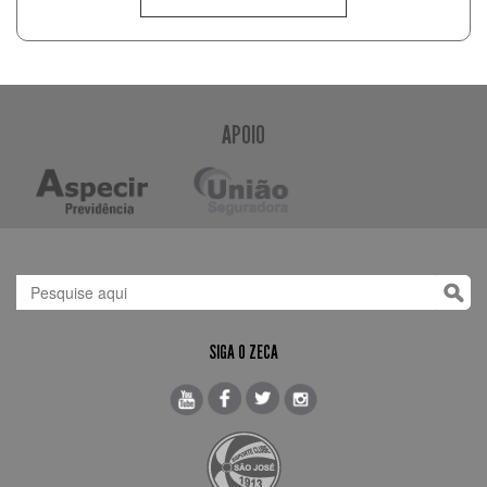
APOIO
SIGA O ZECA