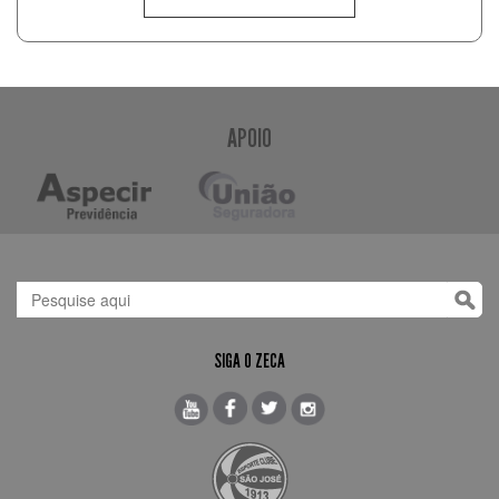
APOIO
SIGA O ZECA