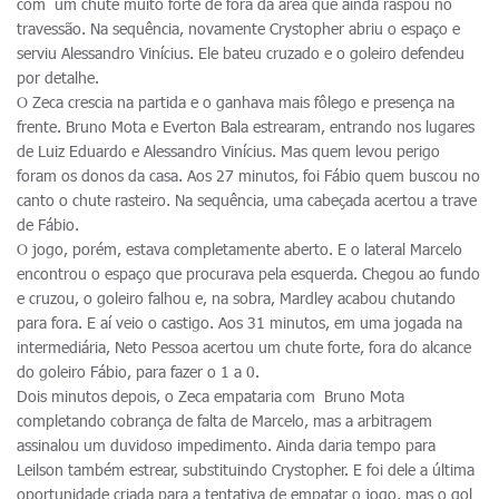
com um chute muito forte de fora da área que ainda raspou no
travessão. Na sequência, novamente Crystopher abriu o espaço e
serviu Alessandro Vinícius. Ele bateu cruzado e o goleiro defendeu
por detalhe.
O Zeca crescia na partida e o ganhava mais fôlego e presença na
frente. Bruno Mota e Everton Bala estrearam, entrando nos lugares
de Luiz Eduardo e Alessandro Vinícius. Mas quem levou perigo
foram os donos da casa. Aos 27 minutos, foi Fábio quem buscou no
canto o chute rasteiro. Na sequência, uma cabeçada acertou a trave
de Fábio.
O jogo, porém, estava completamente aberto. E o lateral Marcelo
encontrou o espaço que procurava pela esquerda. Chegou ao fundo
e cruzou, o goleiro falhou e, na sobra, Mardley acabou chutando
para fora. E aí veio o castigo. Aos 31 minutos, em uma jogada na
intermediária, Neto Pessoa acertou um chute forte, fora do alcance
do goleiro Fábio, para fazer o 1 a 0.
Dois minutos depois, o Zeca empataria com Bruno Mota
completando cobrança de falta de Marcelo, mas a arbitragem
assinalou um duvidoso impedimento. Ainda daria tempo para
Leilson também estrear, substituindo Crystopher. E foi dele a última
oportunidade criada para a tentativa de empatar o jogo, mas o gol