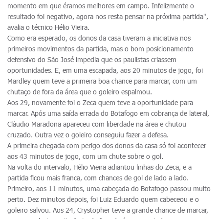
momento em que éramos melhores em campo. Infelizmente o
resultado foi negativo, agora nos resta pensar na próxima partida",
avalia o técnico Hélio Vieira.
Como era esperado, os donos da casa tiveram a iniciativa nos
primeiros movimentos da partida, mas o bom posicionamento
defensivo do São José impedia que os paulistas criassem
oportunidades. E, em uma escapada, aos 20 minutos de jogo, foi
Mardley quem teve a primeira boa chance para marcar, com um
chutaço de fora da área que o goleiro espalmou.
Aos 29, novamente foi o Zeca quem teve a oportunidade para
marcar. Após uma saída errada do Botafogo em cobrança de lateral,
Cláudio Maradona apareceu com liberdade na área e chutou
cruzado. Outra vez o goleiro conseguiu fazer a defesa.
A primeira chegada com perigo dos donos da casa só foi acontecer
aos 43 minutos de jogo, com um chute sobre o gol.
Na volta do intervalo, Hélio Vieira adiantou linhas do Zeca, e a
partida ficou mais franca, com chances de gol de lado a lado.
Primeiro, aos 11 minutos, uma cabeçada do Botafogo passou muito
perto. Dez minutos depois, foi Luiz Eduardo quem cabeceou e o
goleiro salvou. Aos 24, Crystopher teve a grande chance de marcar,