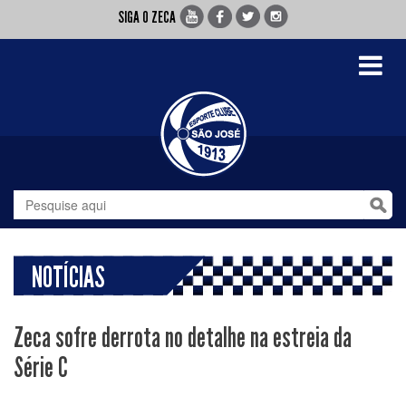
SIGA O ZECA
Toggle
navigati
NOTÍCIAS
Zeca sofre derrota no detalhe na estreia da
Série C