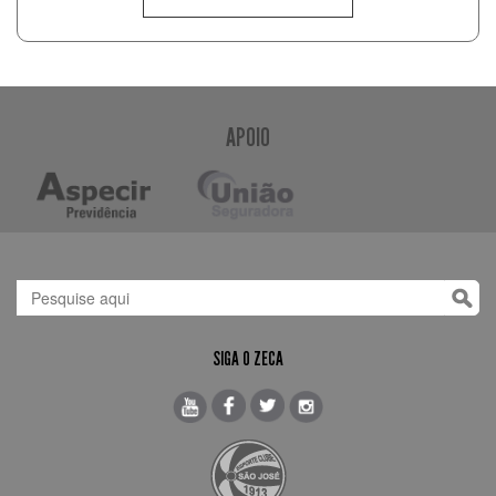
APOIO
SIGA O ZECA