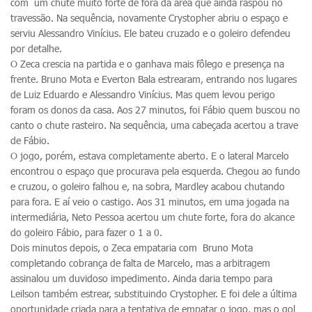
com um chute muito forte de fora da área que ainda raspou no
travessão. Na sequência, novamente Crystopher abriu o espaço e
serviu Alessandro Vinícius. Ele bateu cruzado e o goleiro defendeu
por detalhe.
O Zeca crescia na partida e o ganhava mais fôlego e presença na
frente. Bruno Mota e Everton Bala estrearam, entrando nos lugares
de Luiz Eduardo e Alessandro Vinícius. Mas quem levou perigo
foram os donos da casa. Aos 27 minutos, foi Fábio quem buscou no
canto o chute rasteiro. Na sequência, uma cabeçada acertou a trave
de Fábio.
O jogo, porém, estava completamente aberto. E o lateral Marcelo
encontrou o espaço que procurava pela esquerda. Chegou ao fundo
e cruzou, o goleiro falhou e, na sobra, Mardley acabou chutando
para fora. E aí veio o castigo. Aos 31 minutos, em uma jogada na
intermediária, Neto Pessoa acertou um chute forte, fora do alcance
do goleiro Fábio, para fazer o 1 a 0.
Dois minutos depois, o Zeca empataria com Bruno Mota
completando cobrança de falta de Marcelo, mas a arbitragem
assinalou um duvidoso impedimento. Ainda daria tempo para
Leilson também estrear, substituindo Crystopher. E foi dele a última
oportunidade criada para a tentativa de empatar o jogo, mas o gol