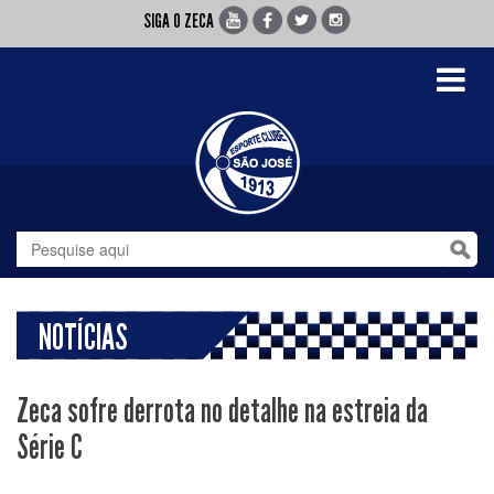
SIGA O ZECA
Toggle
navigati
NOTÍCIAS
Zeca sofre derrota no detalhe na estreia da
Série C