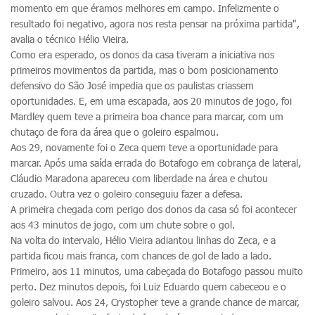
momento em que éramos melhores em campo. Infelizmente o
resultado foi negativo, agora nos resta pensar na próxima partida",
avalia o técnico Hélio Vieira.
Como era esperado, os donos da casa tiveram a iniciativa nos
primeiros movimentos da partida, mas o bom posicionamento
defensivo do São José impedia que os paulistas criassem
oportunidades. E, em uma escapada, aos 20 minutos de jogo, foi
Mardley quem teve a primeira boa chance para marcar, com um
chutaço de fora da área que o goleiro espalmou.
Aos 29, novamente foi o Zeca quem teve a oportunidade para
marcar. Após uma saída errada do Botafogo em cobrança de lateral,
Cláudio Maradona apareceu com liberdade na área e chutou
cruzado. Outra vez o goleiro conseguiu fazer a defesa.
A primeira chegada com perigo dos donos da casa só foi acontecer
aos 43 minutos de jogo, com um chute sobre o gol.
Na volta do intervalo, Hélio Vieira adiantou linhas do Zeca, e a
partida ficou mais franca, com chances de gol de lado a lado.
Primeiro, aos 11 minutos, uma cabeçada do Botafogo passou muito
perto. Dez minutos depois, foi Luiz Eduardo quem cabeceou e o
goleiro salvou. Aos 24, Crystopher teve a grande chance de marcar,