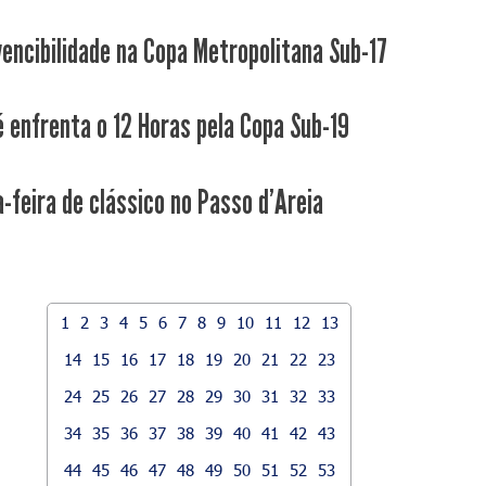
nvencibilidade na Copa Metropolitana Sub-17
é enfrenta o 12 Horas pela Copa Sub-19
-feira de clássico no Passo d'Areia
1
2
3
4
5
6
7
8
9
10
11
12
13
14
15
16
17
18
19
20
21
22
23
24
25
26
27
28
29
30
31
32
33
34
35
36
37
38
39
40
41
42
43
44
45
46
47
48
49
50
51
52
53