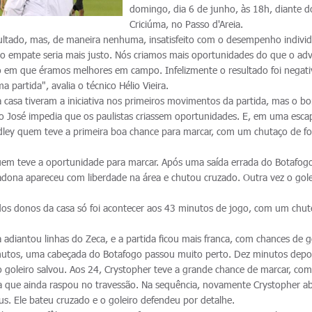
domingo, dia 6 de junho, às 18h, diante d
Criciúma, no Passo d'Areia.
ultado, mas, de maneira nenhuma, insatisfeito com o desempenho individ
e o empate seria mais justo. Nós criamos mais oportunidades do que o adv
m que éramos melhores em campo. Infelizmente o resultado foi negati
 partida", avalia o técnico Hélio Vieira.
casa tiveram a iniciativa nos primeiros movimentos da partida, mas o b
o José impedia que os paulistas criassem oportunidades. E, em uma esca
dley quem teve a primeira boa chance para marcar, com um chutaço de fo
uem teve a oportunidade para marcar. Após uma saída errada do Botafo
radona apareceu com liberdade na área e chutou cruzado. Outra vez o gole
dos donos da casa só foi acontecer aos 43 minutos de jogo, com um chut
ra adiantou linhas do Zeca, e a partida ficou mais franca, com chances de g
inutos, uma cabeçada do Botafogo passou muito perto. Dez minutos depoi
 goleiro salvou. Aos 24, Crystopher teve a grande chance de marcar, c
ea que ainda raspou no travessão. Na sequência, novamente Crystopher ab
ius. Ele bateu cruzado e o goleiro defendeu por detalhe.