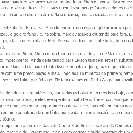
nhava mais fôlego e presença na frente. Bruno Mota e Everton Bala estre
uardo e Alessandro Vinícius. Mas quem levou perigo foram os donos da c
ou no canto o chute rasteiro. Na sequência, uma cabeçada acertou a trav
ente aberto. E o lateral Marcelo encontrou o espaço que procurava pela
ou, o goleiro falhou e, na sobra, Mardley acabou chutando para fora. E 
 jogada na intermediária, Neto Pessoa acertou um chute forte, fora do a
a 0.
pataria com Bruno Mota completando cobrança de falta de Marcelo, mas 
o impedimento. Ainda daria tempo para Leilson também estrear, substit
oportunidade criada para a tentativa de empatar o jogo, mas o gol não ac
egre com uma preocupação a mais. Logo aos 16 minutos do primeiro temp
u ser substituído por Fabiano. Ele fará exames em Porto Alegre para avali
a de brigar e lutar até o fim, por todas as bolas, e fizemos isso hoje, co
 Fabiano na lateral, e ele desempenhou muito bem. Torcemos para que n
que é uma peça muito importante no nosso time, mas infelizmente a nec
rou uma possibilidade que tínhamos de dar maior consistência ao meio 
 técnico.
 completar a primeira rodada do Grupo B do Brasileirão Série C. Com os r
do Ituano e do Figueirense, iniciou com derrota e saldo negativo de um g