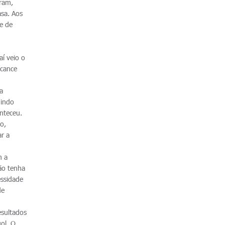
aram,
asa. Aos
e de
aí veio o
lcance
a
uindo
onteceu.
o,
ar a
m a
ão tenha
essidade
de
esultados
ol. O