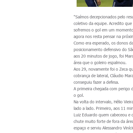
"Saímos decepcionados pelo res
coletivo da equipe. Acredito qu
sofremos o gol em um momento e
agora nos resta pensar na próxima
Como era esperado, os donos da 
posicionamento defensivo do Sã
aos 20 minutos de jogo, foi Mar
área que o goleiro espalmou.
Aos 29, novamente foi o Zeca q
cobrança de lateral, Cláudio Ma
conseguiu fazer a defesa.
A primeira chegada com perigo 
o gol.
Na volta do intervalo, Hélio Viei
lado a lado. Primeiro, aos 11 m
Luiz Eduardo quem cabeceou e o
chute muito forte de fora da ár
espaço e serviu Alessandro Viníc