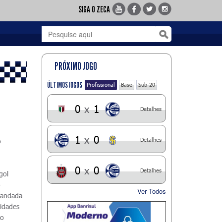
SIGA O ZECA
PRÓXIMO JOGO
ÚLTIMOS JOGOS
Profissional
Base
Sub-20
0
x
1
Detalhes
1
x
0
Detalhes
o
,
u
0
x
0
Detalhes
gol
o
Ver Todos
mandada
nidades
no