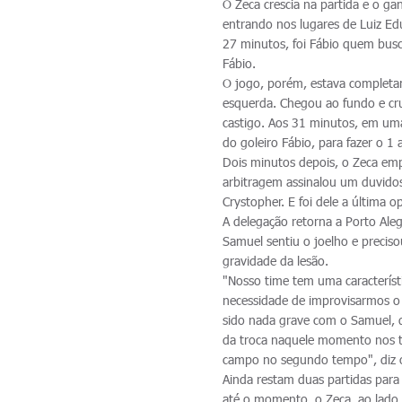
O Zeca crescia na partida e o ga
entrando nos lugares de Luiz Ed
27 minutos, foi Fábio quem busc
Fábio.
O jogo, porém, estava completam
esquerda. Chegou ao fundo e cruz
castigo. Aos 31 minutos, em uma
do goleiro Fábio, para fazer o 1 
Dois minutos depois, o Zeca em
arbitragem assinalou um duvidos
Crystopher. E foi dele a última 
A delegação retorna a Porto Al
Samuel sentiu o joelho e preciso
gravidade da lesão.
"Nosso time tem uma característic
necessidade de improvisarmos o
sido nada grave com o Samuel, 
da troca naquele momento nos ti
campo no segundo tempo", diz o
Ainda restam duas partidas para
até o momento, o Zeca, ao lado 