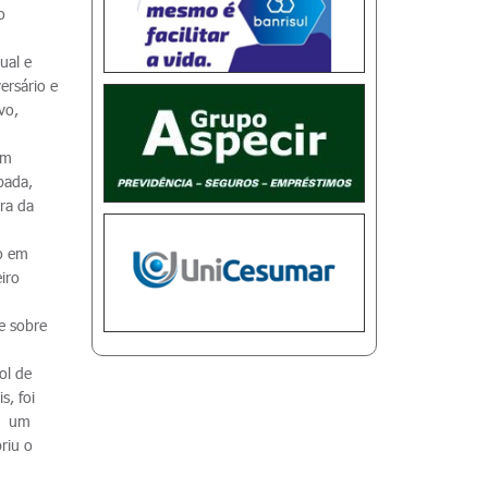
o
ual e
ersário e
vo,
om
pada,
ra da
go em
iro
e sobre
ol de
s, foi
om um
riu o