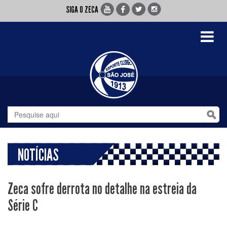
SIGA O ZECA
Toggle
navigati
NOTÍCIAS
Zeca sofre derrota no detalhe na estreia da
Série C