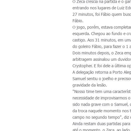
O Zeca crescia na partida e o ga
entrando nos lugares de Luiz Ed
27 minutos, foi Fábio quem busc
Fábio.
O jogo, porém, estava completam
esquerda. Chegou ao fundo e cruz
castigo. Aos 31 minutos, em uma
do goleiro Fábio, para fazer o 1 
Dois minutos depois, o Zeca em
arbitragem assinalou um duvidos
Crystopher. E foi dele a última 
A delegação retorna a Porto Al
Samuel sentiu o joelho e preciso
gravidade da lesão.
"Nosso time tem uma característic
necessidade de improvisarmos o
sido nada grave com o Samuel, 
da troca naquele momento nos ti
campo no segundo tempo", diz o
Ainda restam duas partidas para
até o momento, o Zeca, ao lado 