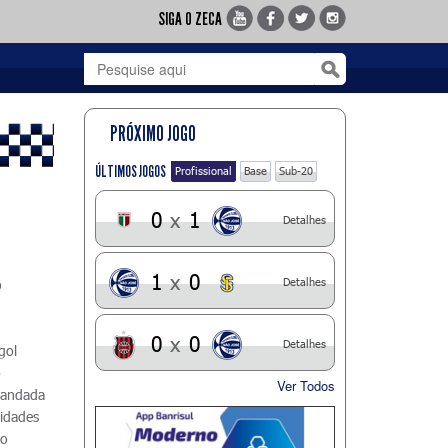
SIGA O ZECA
PRÓXIMO JOGO
ÚLTIMOS JOGOS
Profissional
Base
Sub-20
0
x
1
Detalhes
1
x
0
Detalhes
o
,
u
0
x
0
Detalhes
gol
o
Ver Todos
mandada
nidades
no