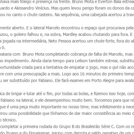
nhava mais fôlego e presença na frente. Bruno Mota e Everton Bala estre
uardo e Alessandro Vinícius. Mas quem levou perigo foram os donos da c
ou no canto o chute rasteiro. Na sequência, uma cabeçada acertou a trav
ente aberto. E o lateral Marcelo encontrou o espaço que procurava pela
ou, o goleiro falhou e, na sobra, Mardley acabou chutando para fora. E 
 jogada na intermediária, Neto Pessoa acertou um chute forte, fora do a
a 0.
pataria com Bruno Mota completando cobrança de falta de Marcelo, mas 
o impedimento. Ainda daria tempo para Leilson também estrear, substit
oportunidade criada para a tentativa de empatar o jogo, mas o gol não ac
egre com uma preocupação a mais. Logo aos 16 minutos do primeiro temp
u ser substituído por Fabiano. Ele fará exames em Porto Alegre para avali
a de brigar e lutar até o fim, por todas as bolas, e fizemos isso hoje, co
 Fabiano na lateral, e ele desempenhou muito bem. Torcemos para que n
que é uma peça muito importante no nosso time, mas infelizmente a nec
rou uma possibilidade que tínhamos de dar maior consistência ao meio 
 técnico.
 completar a primeira rodada do Grupo B do Brasileirão Série C. Com os r
do Ituano e do Figueirense, iniciou com derrota e saldo negativo de um g