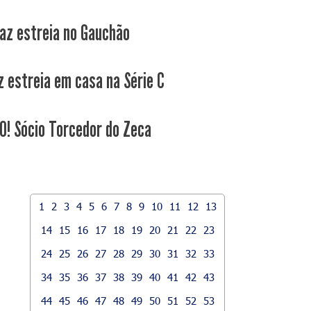
faz estreia no Gauchão
z estreia em casa na Série C
! Sócio Torcedor do Zeca
1
2
3
4
5
6
7
8
9
10
11
12
13
14
15
16
17
18
19
20
21
22
23
24
25
26
27
28
29
30
31
32
33
34
35
36
37
38
39
40
41
42
43
44
45
46
47
48
49
50
51
52
53