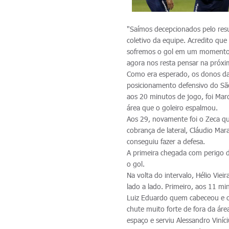
"Saímos decepcionados pelo res
coletivo da equipe. Acredito qu
sofremos o gol em um momento e
agora nos resta pensar na próxima
Como era esperado, os donos da 
posicionamento defensivo do Sã
aos 20 minutos de jogo, foi Mar
área que o goleiro espalmou.
Aos 29, novamente foi o Zeca q
cobrança de lateral, Cláudio Ma
conseguiu fazer a defesa.
A primeira chegada com perigo 
o gol.
Na volta do intervalo, Hélio Viei
lado a lado. Primeiro, aos 11 m
Luiz Eduardo quem cabeceou e o
chute muito forte de fora da ár
espaço e serviu Alessandro Viníc