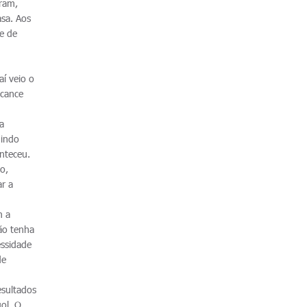
aram,
asa. Aos
e de
aí veio o
lcance
a
uindo
onteceu.
o,
ar a
m a
ão tenha
essidade
de
esultados
ol. O