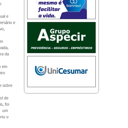
o
ual e
ersário e
vo,
om
pada,
ra da
go em
iro
e sobre
ol de
s, foi
om um
riu o