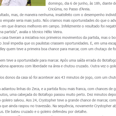
domingo, dia 6 de junho, às 18h, diante d
Criciúma, no Passo d'Areia.
ultado, mas, de maneira nenhuma, insatisfeito com o desempenho individ
e o empate seria mais justo. Nós criamos mais oportunidades do que o adv
m que éramos melhores em campo. Infelizmente o resultado foi negati
 partida", avalia o técnico Hélio Vieira.
casa tiveram a iniciativa nos primeiros movimentos da partida, mas o b
o José impedia que os paulistas criassem oportunidades. E, em uma esca
dley quem teve a primeira boa chance para marcar, com um chutaço de fo
uem teve a oportunidade para marcar. Após uma saída errada do Botafo
radona apareceu com liberdade na área e chutou cruzado. Outra vez o gole
dos donos da casa só foi acontecer aos 43 minutos de jogo, com um chut
ra adiantou linhas do Zeca, e a partida ficou mais franca, com chances de g
inutos, uma cabeçada do Botafogo passou muito perto. Dez minutos depoi
 goleiro salvou. Aos 24, Crystopher teve a grande chance de marcar, c
ea que ainda raspou no travessão. Na sequência, novamente Crystopher ab
ius. Ele bateu cruzado e o goleiro defendeu por detalhe.