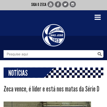
SIGA O ZECA
Toggle
navigati
NOTÍCIAS
Zeca vence, é líder e está nos matas da Série D