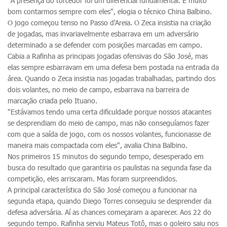
"A presença do torcedor foi um diferencial fundamental. É muito
bom contarmos sempre com eles", elogia o técnico China Balbino.
O jogo começou tenso no Passo d'Areia. O Zeca insistia na criação
de jogadas, mas invariavelmente esbarrava em um adversário
determinado a se defender com posições marcadas em campo.
Cabia a Rafinha as principais jogadas ofensivas do São José, mas
elas sempre esbarravam em uma defesa bem postada na entrada da
área. Quando o Zeca insistia nas jogadas trabalhadas, partindo dos
dois volantes, no meio de campo, esbarrava na barreira de
marcação criada pelo Ituano.
"Estávamos tendo uma certa dificuldade porque nossos atacantes
se desprendiam do meio de campo, mas não conseguíamos fazer
com que a saída de jogo, com os nossos volantes, funcionasse de
maneira mais compactada com eles", avalia China Balbino.
Nos primeiros 15 minutos do segundo tempo, desesperado em
busca do resultado que garantiria os paulistas na segunda fase da
competição, eles arriscaram. Mas foram surpreendidos.
A principal característica do São José começou a funcionar na
segunda etapa, quando Diego Torres conseguiu se desprender da
defesa adversária. Aí as chances começaram a aparecer. Aos 22 do
segundo tempo. Rafinha serviu Mateus Totô, mas o goleiro saiu nos