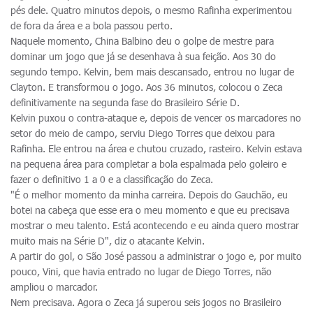
pés dele. Quatro minutos depois, o mesmo Rafinha experimentou
de fora da área e a bola passou perto.
Naquele momento, China Balbino deu o golpe de mestre para
dominar um jogo que já se desenhava à sua feição. Aos 30 do
segundo tempo. Kelvin, bem mais descansado, entrou no lugar de
Clayton. E transformou o jogo. Aos 36 minutos, colocou o Zeca
definitivamente na segunda fase do Brasileiro Série D.
Kelvin puxou o contra-ataque e, depois de vencer os marcadores no
setor do meio de campo, serviu Diego Torres que deixou para
Rafinha. Ele entrou na área e chutou cruzado, rasteiro. Kelvin estava
na pequena área para completar a bola espalmada pelo goleiro e
fazer o definitivo 1 a 0 e a classificação do Zeca.
"É o melhor momento da minha carreira. Depois do Gauchão, eu
botei na cabeça que esse era o meu momento e que eu precisava
mostrar o meu talento. Está acontecendo e eu ainda quero mostrar
muito mais na Série D", diz o atacante Kelvin.
A partir do gol, o São José passou a administrar o jogo e, por muito
pouco, Vini, que havia entrado no lugar de Diego Torres, não
ampliou o marcador.
Nem precisava. Agora o Zeca já superou seis jogos no Brasileiro