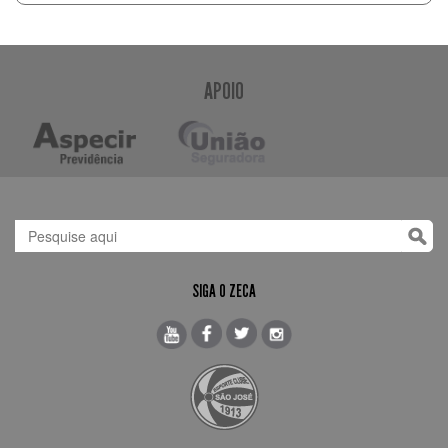
APOIO
SIGA O ZECA