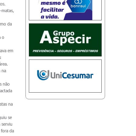
os.
a-matas,
itmo da
a o
rrava em
s
área.
a na
s não
pactada
stas na
guiu se
 serviu
 fora da