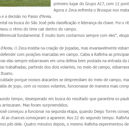
primeiro lugar do Grupo A17, com 12 pont
Agora o Zeca enfrenta o Brusque nos mat
 e a decisão no Passo d'Areia.
mental na busca do São José pela classificação e liderança da chave. Foi o r
eixou o ritmo do time cair dentro do campo.
diferencial fundamental. É muito bom contarmos sempre com eles", elogi
'Areia. O Zeca insistia na criação de jogadas, mas invariavelmente esba
 defender com posições marcadas em campo. Cabia a Rafinha as principai
 mas elas sempre esbarravam em uma defesa bem postada na entrada da 
das trabalhadas, partindo dos dois volantes, no meio de campo, esbarrav
 Ituano.
iculdade porque nossos atacantes se desprendiam do meio de campo, ma
aída de jogo, com os nossos volantes, funcionasse de maneira mais com
gundo tempo, desesperado em busca do resultado que garantiria os pauli
s arriscaram. Mas foram surpreendidos.
ão José começou a funcionar na segunda etapa, quando Diego Torres conse
. Aí as chances começaram a aparecer. Aos 22 do segundo tempo. Rafinha
 nos pés dele. Quatro minutos depois, o mesmo Rafinha experimentou de