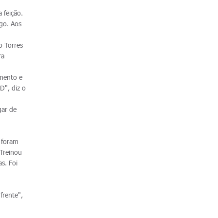
 feição.
go. Aos
o Torres
ra
mento e
D", diz o
gar de
 foram
 Treinou
s. Foi
frente",