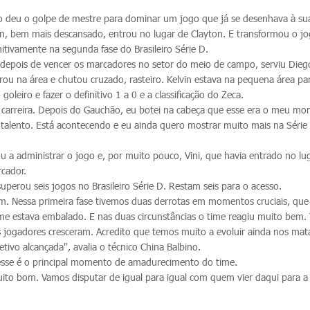
 deu o golpe de mestre para dominar um jogo que já se desenhava à sua
n, bem mais descansado, entrou no lugar de Clayton. E transformou o jo
itivamente na segunda fase do Brasileiro Série D.
 depois de vencer os marcadores no setor do meio de campo, serviu Dieg
rou na área e chutou cruzado, rasteiro. Kelvin estava na pequena área pa
oleiro e fazer o definitivo 1 a 0 e a classificação do Zeca.
arreira. Depois do Gauchão, eu botei na cabeça que esse era o meu mo
talento. Está acontecendo e eu ainda quero mostrar muito mais na Série 
ou a administrar o jogo e, por muito pouco, Vini, que havia entrado no lu
cador.
uperou seis jogos no Brasileiro Série D. Restam seis para o acesso.
. Nessa primeira fase tivemos duas derrotas em momentos cruciais, que
ime estava embalado. E nas duas circunstâncias o time reagiu muito bem.
s jogadores cresceram. Acredito que temos muito a evoluir ainda nos mata
tivo alcançada", avalia o técnico China Balbino.
, esse é o principal momento de amadurecimento do time.
uito bom. Vamos disputar de igual para igual com quem vier daqui para a 