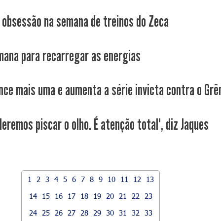
é obsessão na semana de treinos do Zeca
ana para recarregar as energias
nce mais uma e aumenta a série invicta contra o Grê
eremos piscar o olho. É atenção total", diz Jaques
1
2
3
4
5
6
7
8
9
10
11
12
13
14
15
16
17
18
19
20
21
22
23
24
25
26
27
28
29
30
31
32
33