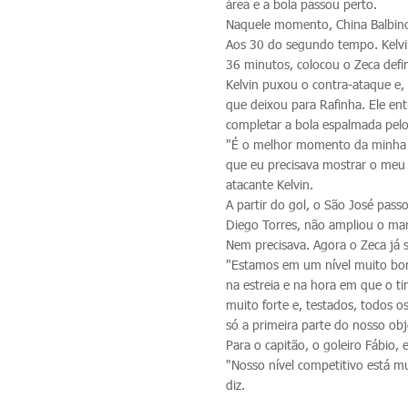
área e a bola passou perto.
Naquele momento, China Balbino
Aos 30 do segundo tempo. Kelvi
36 minutos, colocou o Zeca defin
Kelvin puxou o contra-ataque e,
que deixou para Rafinha. Ele ent
completar a bola espalmada pelo g
"É o melhor momento da minha c
que eu precisava mostrar o meu 
atacante Kelvin.
A partir do gol, o São José pass
Diego Torres, não ampliou o mar
Nem precisava. Agora o Zeca já s
"Estamos em um nível muito bom
na estreia e na hora em que o t
muito forte e, testados, todos o
só a primeira parte do nosso obje
Para o capitão, o goleiro Fábio
"Nosso nível competitivo está m
diz.