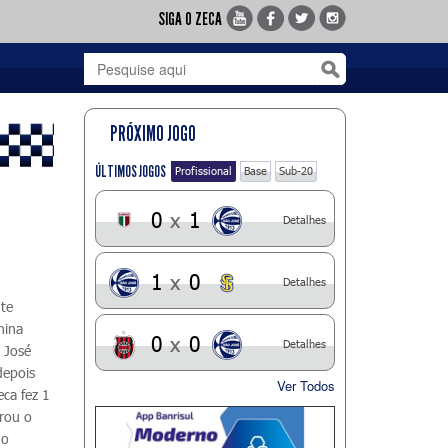
SIGA O ZECA
PRÓXIMO JOGO
ÚLTIMOS JOGOS
Profissional
Base
Sub-20
0
x
1
Detalhes
1
x
0
Detalhes
nte
hina
0
x
0
Detalhes
o José
depois
Ver Todos
eca fez 1
urou o
 o