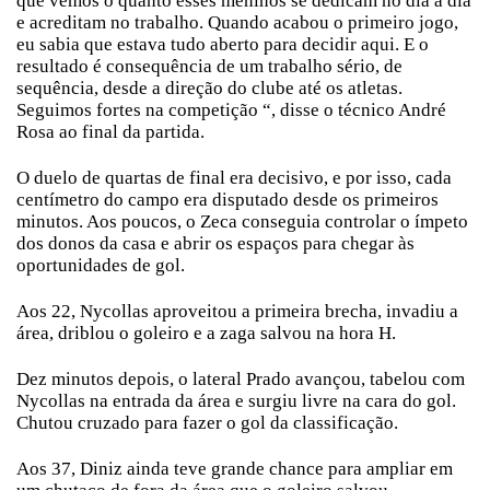
que vemos o quanto esses meninos se dedicam no dia a dia
e acreditam no trabalho. Quando acabou o primeiro jogo,
eu sabia que estava tudo aberto para decidir aqui. E o
resultado é consequência de um trabalho sério, de
sequência, desde a direção do clube até os atletas.
Seguimos fortes na competição “, disse o técnico André
Rosa ao final da partida.
O duelo de quartas de final era decisivo, e por isso, cada
centímetro do campo era disputado desde os primeiros
minutos. Aos poucos, o Zeca conseguia controlar o ímpeto
dos donos da casa e abrir os espaços para chegar às
oportunidades de gol.
Aos 22, Nycollas aproveitou a primeira brecha, invadiu a
área, driblou o goleiro e a zaga salvou na hora H.
Dez minutos depois, o lateral Prado avançou, tabelou com
Nycollas na entrada da área e surgiu livre na cara do gol.
Chutou cruzado para fazer o gol da classificação.
Aos 37, Diniz ainda teve grande chance para ampliar em