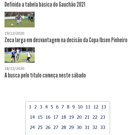
Definida a tabela básica do Gauchão 2021
19/12/2020
Zeca larga em desvantagem na decisão da Copa Ibsen Pinheiro
18/12/2020
A busca pelo título começa neste sábado
1
2
3
4
5
6
7
8
9
10
11
12
13
14
15
16
17
18
19
20
21
22
23
24
25
26
27
28
29
30
31
32
33