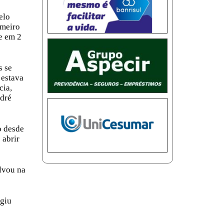
elo
imeiro
e em 2
s se
 estava
cia,
ndré
o desde
 abrir
alvou na
rgiu