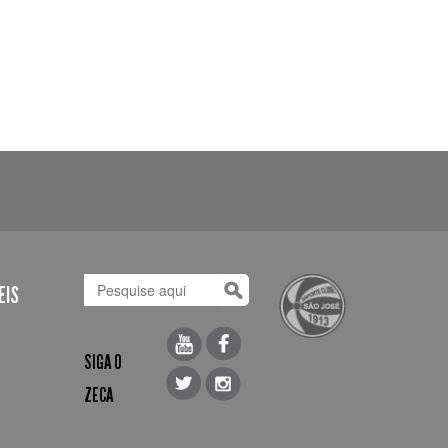
EIS
SIGA O
ZECA