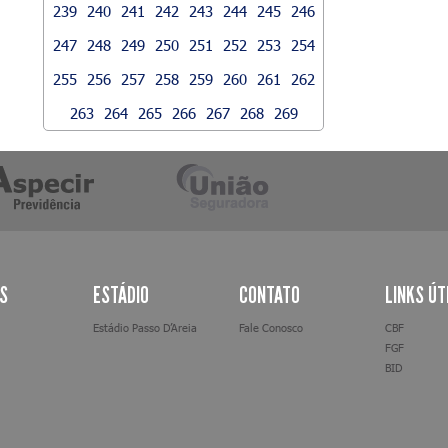
239
240
241
242
243
244
245
246
247
248
249
250
251
252
253
254
255
256
257
258
259
260
261
262
263
264
265
266
267
268
269
AS
ESTÁDIO
CONTATO
LINKS ÚT
Estádio Passo D’Areia
Fale Conosco
CBF
FGF
BID