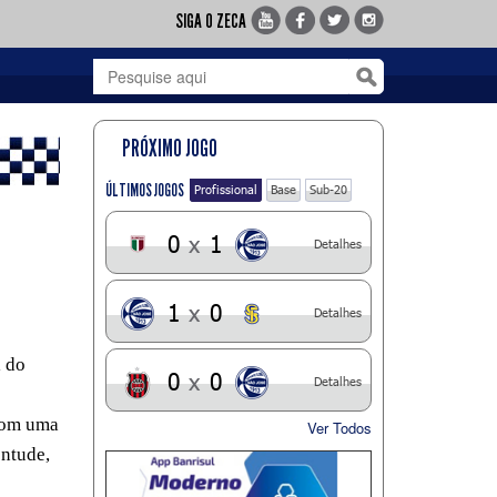
SIGA O ZECA
PRÓXIMO JOGO
ÚLTIMOS JOGOS
Profissional
Base
Sub-20
0
x
1
Detalhes
1
x
0
Detalhes
l do
0
x
0
Detalhes
 com uma
Ver Todos
entude,