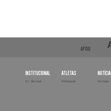
APOIO
INSTITUCIONAL
ATLETAS
NOTÍCI
E.C. São José
Profissional
Ver todas