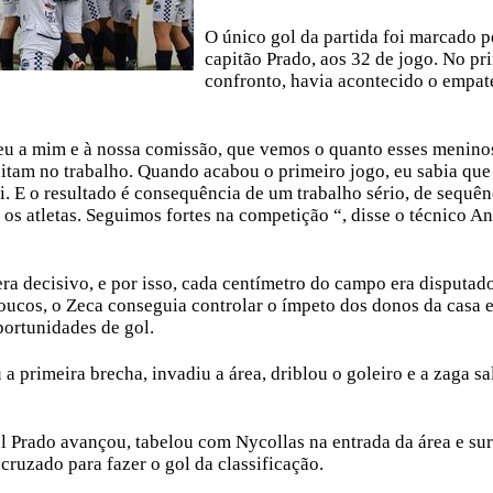
O único gol da partida foi marcado p
capitão Prado, aos 32 de jogo. No pr
confronto, havia acontecido o empat
eu a mim e à nossa comissão, que vemos o quanto esses menino
ditam no trabalho. Quando acabou o primeiro jogo, eu sabia que
i. E o resultado é consequência de um trabalho sério, de sequên
 os atletas. Seguimos fortes na competição “, disse o técnico A
era decisivo, e por isso, cada centímetro do campo era disputad
oucos, o Zeca conseguia controlar o ímpeto dos donos da casa e
portunidades de gol.
a primeira brecha, invadiu a área, driblou o goleiro e a zaga s
al Prado avançou, tabelou com Nycollas na entrada da área e su
 cruzado para fazer o gol da classificação.