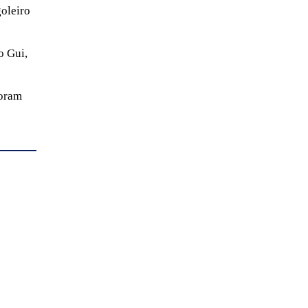
goleiro
o Gui,
foram