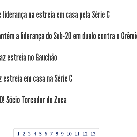
e liderança na estreia em casa pela Série C
ntém a liderança do Sub-20 em duelo contra o Grêmi
faz estreia no Gauchão
z estreia em casa na Série C
! Sócio Torcedor do Zeca
1
2
3
4
5
6
7
8
9
10
11
12
13