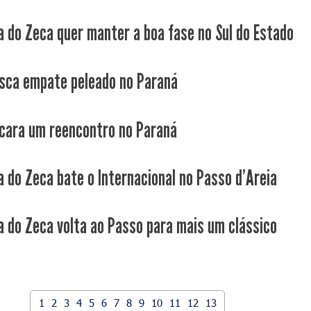
a do Zeca quer manter a boa fase no Sul do Estado
sca empate peleado no Paraná
cara um reencontro no Paraná
a do Zeca bate o Internacional no Passo d'Areia
a do Zeca volta ao Passo para mais um clássico
1
2
3
4
5
6
7
8
9
10
11
12
13