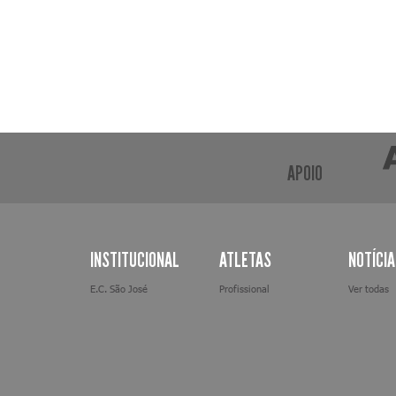
APOIO
INSTITUCIONAL
ATLETAS
NOTÍCI
E.C. São José
Profissional
Ver todas