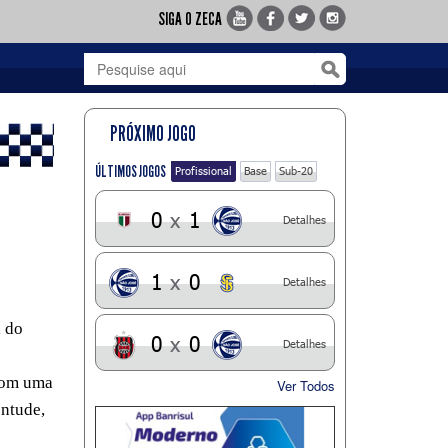
SIGA O ZECA
PRÓXIMO JOGO
ÚLTIMOS JOGOS
Profissional
Base
Sub-20
0
x
1
Detalhes
1
x
0
Detalhes
l do
0
x
0
Detalhes
 com uma
Ver Todos
entude,