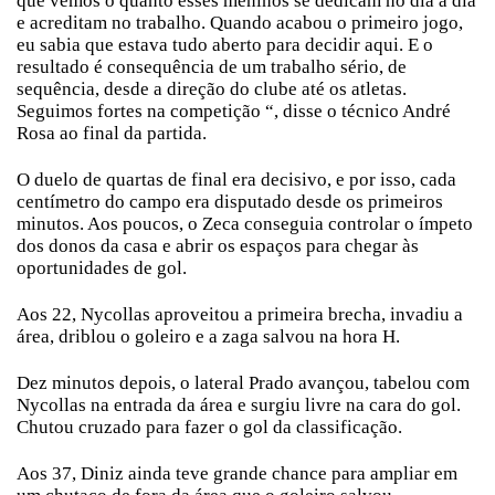
que vemos o quanto esses meninos se dedicam no dia a dia
e acreditam no trabalho. Quando acabou o primeiro jogo,
eu sabia que estava tudo aberto para decidir aqui. E o
resultado é consequência de um trabalho sério, de
sequência, desde a direção do clube até os atletas.
Seguimos fortes na competição “, disse o técnico André
Rosa ao final da partida.
O duelo de quartas de final era decisivo, e por isso, cada
centímetro do campo era disputado desde os primeiros
minutos. Aos poucos, o Zeca conseguia controlar o ímpeto
dos donos da casa e abrir os espaços para chegar às
oportunidades de gol.
Aos 22, Nycollas aproveitou a primeira brecha, invadiu a
área, driblou o goleiro e a zaga salvou na hora H.
Dez minutos depois, o lateral Prado avançou, tabelou com
Nycollas na entrada da área e surgiu livre na cara do gol.
Chutou cruzado para fazer o gol da classificação.
Aos 37, Diniz ainda teve grande chance para ampliar em