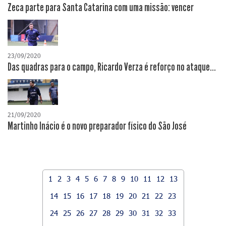
Zeca parte para Santa Catarina com uma missão: vencer
23/09/2020
Das quadras para o campo, Ricardo Verza é reforço no ataque...
21/09/2020
Martinho Inácio é o novo preparador físico do São José
1
2
3
4
5
6
7
8
9
10
11
12
13
14
15
16
17
18
19
20
21
22
23
24
25
26
27
28
29
30
31
32
33