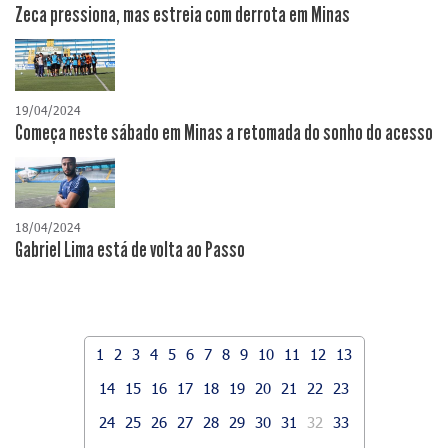
Zeca pressiona, mas estreia com derrota em Minas
19/04/2024
Começa neste sábado em Minas a retomada do sonho do acesso
18/04/2024
Gabriel Lima está de volta ao Passo
1
2
3
4
5
6
7
8
9
10
11
12
13
14
15
16
17
18
19
20
21
22
23
24
25
26
27
28
29
30
31
32
33