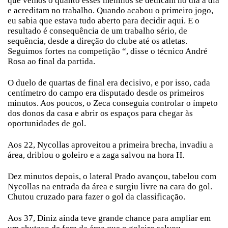
que vemos o quanto esses meninos se dedicam no dia a dia
e acreditam no trabalho. Quando acabou o primeiro jogo,
eu sabia que estava tudo aberto para decidir aqui. E o
resultado é consequência de um trabalho sério, de
sequência, desde a direção do clube até os atletas.
Seguimos fortes na competição “, disse o técnico André
Rosa ao final da partida.
O duelo de quartas de final era decisivo, e por isso, cada
centímetro do campo era disputado desde os primeiros
minutos. Aos poucos, o Zeca conseguia controlar o ímpeto
dos donos da casa e abrir os espaços para chegar às
oportunidades de gol.
Aos 22, Nycollas aproveitou a primeira brecha, invadiu a
área, driblou o goleiro e a zaga salvou na hora H.
Dez minutos depois, o lateral Prado avançou, tabelou com
Nycollas na entrada da área e surgiu livre na cara do gol.
Chutou cruzado para fazer o gol da classificação.
Aos 37, Diniz ainda teve grande chance para ampliar em