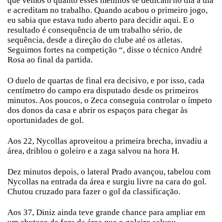
que vemos o quanto esses meninos se dedicam no dia a dia
e acreditam no trabalho. Quando acabou o primeiro jogo,
eu sabia que estava tudo aberto para decidir aqui. E o
resultado é consequência de um trabalho sério, de
sequência, desde a direção do clube até os atletas.
Seguimos fortes na competição “, disse o técnico André
Rosa ao final da partida.
O duelo de quartas de final era decisivo, e por isso, cada
centímetro do campo era disputado desde os primeiros
minutos. Aos poucos, o Zeca conseguia controlar o ímpeto
dos donos da casa e abrir os espaços para chegar às
oportunidades de gol.
Aos 22, Nycollas aproveitou a primeira brecha, invadiu a
área, driblou o goleiro e a zaga salvou na hora H.
Dez minutos depois, o lateral Prado avançou, tabelou com
Nycollas na entrada da área e surgiu livre na cara do gol.
Chutou cruzado para fazer o gol da classificação.
Aos 37, Diniz ainda teve grande chance para ampliar em