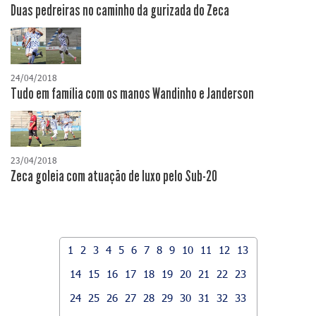
Duas pedreiras no caminho da gurizada do Zeca
24/04/2018
Tudo em família com os manos Wandinho e Janderson
23/04/2018
Zeca goleia com atuação de luxo pelo Sub-20
1
2
3
4
5
6
7
8
9
10
11
12
13
14
15
16
17
18
19
20
21
22
23
24
25
26
27
28
29
30
31
32
33