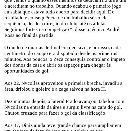
que vemos o quanto esses meninos se dedicam no dia a dia
e acreditam no trabalho. Quando acabou o primeiro jogo,
eu sabia que estava tudo aberto para decidir aqui. E o
resultado é consequência de um trabalho sério, de
sequência, desde a direção do clube até os atletas.
Seguimos fortes na competição “, disse o técnico André
Rosa ao final da partida.
O duelo de quartas de final era decisivo, e por isso, cada
centímetro do campo era disputado desde os primeiros
minutos. Aos poucos, o Zeca conseguia controlar o ímpeto
dos donos da casa e abrir os espaços para chegar às
oportunidades de gol.
Aos 22, Nycollas aproveitou a primeira brecha, invadiu a
área, driblou o goleiro e a zaga salvou na hora H.
Dez minutos depois, o lateral Prado avançou, tabelou com
Nycollas na entrada da área e surgiu livre na cara do gol.
Chutou cruzado para fazer o gol da classificação.
Aos 37, Diniz ainda teve grande chance para ampliar em