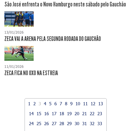
São José enfrenta o Novo Hamburgo neste sábado pelo Gauchão
13/01/2026
ZECA VAI A ARENA PELA SEGUNDA RODADA DO GAUCHÃO
11/01/2026
ZECA FICA NO 0XO NA ESTREIA
1
2
3
4
5
6
7
8
9
10
11
12
13
14
15
16
17
18
19
20
21
22
23
24
25
26
27
28
29
30
31
32
33