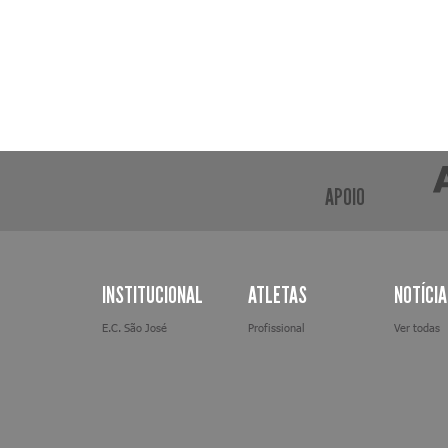
APOIO
INSTITUCIONAL
ATLETAS
NOTÍCI
E.C. São José
Profissional
Ver todas