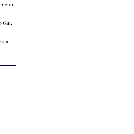
goleiro
o Gui,
foram