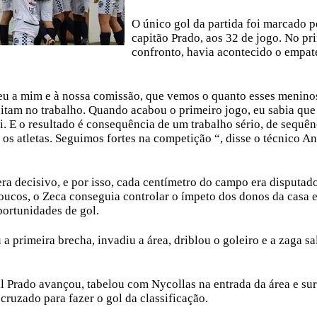
O único gol da partida foi marcado p
capitão Prado, aos 32 de jogo. No pr
confronto, havia acontecido o empat
eu a mim e à nossa comissão, que vemos o quanto esses menino
ditam no trabalho. Quando acabou o primeiro jogo, eu sabia que
i. E o resultado é consequência de um trabalho sério, de sequên
 os atletas. Seguimos fortes na competição “, disse o técnico A
era decisivo, e por isso, cada centímetro do campo era disputad
oucos, o Zeca conseguia controlar o ímpeto dos donos da casa e
portunidades de gol.
a primeira brecha, invadiu a área, driblou o goleiro e a zaga s
al Prado avançou, tabelou com Nycollas na entrada da área e su
 cruzado para fazer o gol da classificação.