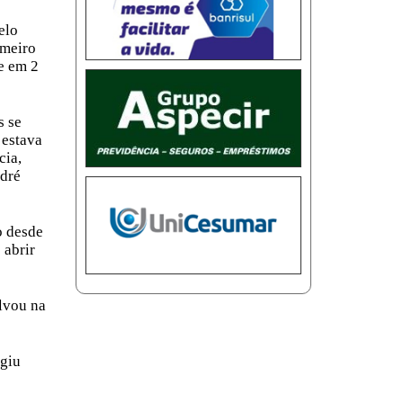
elo
imeiro
e em 2
s se
 estava
cia,
ndré
o desde
 abrir
alvou na
rgiu