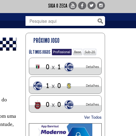
SIGA O ZECA
PRÓXIMO JOGO
ÚLTIMOS JOGOS
Profissional
Base
Sub-20
0
x
1
Detalhes
1
x
0
Detalhes
l do
0
x
0
Detalhes
 com uma
Ver Todos
entude,