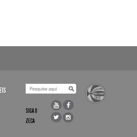
EIS
SIGA O
ZECA