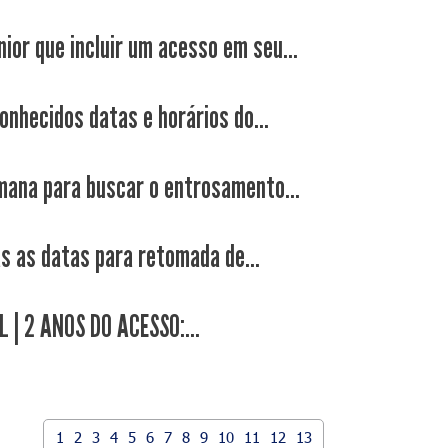
nior que incluir um acesso em seu...
onhecidos datas e horários do...
ana para buscar o entrosamento...
as as datas para retomada de...
L | 2 ANOS DO ACESSO:...
1
2
3
4
5
6
7
8
9
10
11
12
13