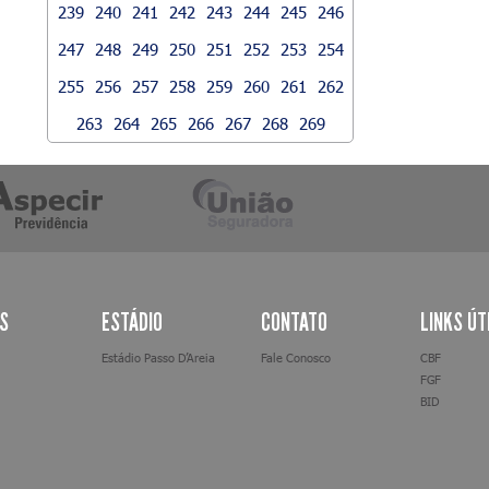
239
240
241
242
243
244
245
246
247
248
249
250
251
252
253
254
255
256
257
258
259
260
261
262
263
264
265
266
267
268
269
AS
ESTÁDIO
CONTATO
LINKS ÚT
Estádio Passo D’Areia
Fale Conosco
CBF
FGF
BID