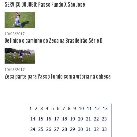
SERVIÇO DO JOGO: Passo Fundo X São José
10/03/2017
Definido o caminho do Zeca na Brasileirão Série D
10/03/2017
Zeca parte para Passo Fundo com a vitória na cabeça
1
2
3
4
5
6
7
8
9
10
11
12
13
14
15
16
17
18
19
20
21
22
23
24
25
26
27
28
29
30
31
32
33