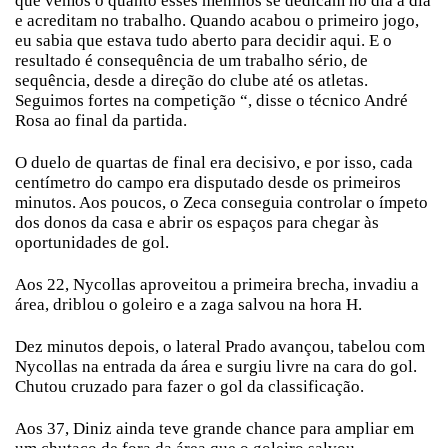
que vemos o quanto esses meninos se dedicam no dia a dia
e acreditam no trabalho. Quando acabou o primeiro jogo,
eu sabia que estava tudo aberto para decidir aqui. E o
resultado é consequência de um trabalho sério, de
sequência, desde a direção do clube até os atletas.
Seguimos fortes na competição “, disse o técnico André
Rosa ao final da partida.
O duelo de quartas de final era decisivo, e por isso, cada
centímetro do campo era disputado desde os primeiros
minutos. Aos poucos, o Zeca conseguia controlar o ímpeto
dos donos da casa e abrir os espaços para chegar às
oportunidades de gol.
Aos 22, Nycollas aproveitou a primeira brecha, invadiu a
área, driblou o goleiro e a zaga salvou na hora H.
Dez minutos depois, o lateral Prado avançou, tabelou com
Nycollas na entrada da área e surgiu livre na cara do gol.
Chutou cruzado para fazer o gol da classificação.
Aos 37, Diniz ainda teve grande chance para ampliar em