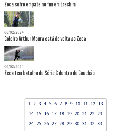
Zeca sofre empate no fim em Erechim
06/02/2024
Goleiro Arthur Moura está de volta ao Zeca
06/02/2024
Zeca tem batalha de Série C dentro do Gauchão
1
2
3
4
5
6
7
8
9
10
11
12
13
14
15
16
17
18
19
20
21
22
23
24
25
26
27
28
29
30
31
32
33