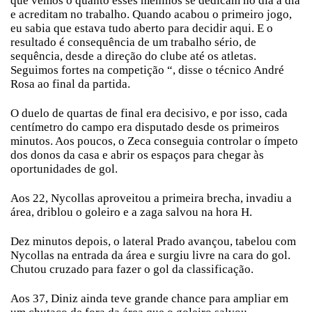
que vemos o quanto esses meninos se dedicam no dia a dia
e acreditam no trabalho. Quando acabou o primeiro jogo,
eu sabia que estava tudo aberto para decidir aqui. E o
resultado é consequência de um trabalho sério, de
sequência, desde a direção do clube até os atletas.
Seguimos fortes na competição “, disse o técnico André
Rosa ao final da partida.
O duelo de quartas de final era decisivo, e por isso, cada
centímetro do campo era disputado desde os primeiros
minutos. Aos poucos, o Zeca conseguia controlar o ímpeto
dos donos da casa e abrir os espaços para chegar às
oportunidades de gol.
Aos 22, Nycollas aproveitou a primeira brecha, invadiu a
área, driblou o goleiro e a zaga salvou na hora H.
Dez minutos depois, o lateral Prado avançou, tabelou com
Nycollas na entrada da área e surgiu livre na cara do gol.
Chutou cruzado para fazer o gol da classificação.
Aos 37, Diniz ainda teve grande chance para ampliar em