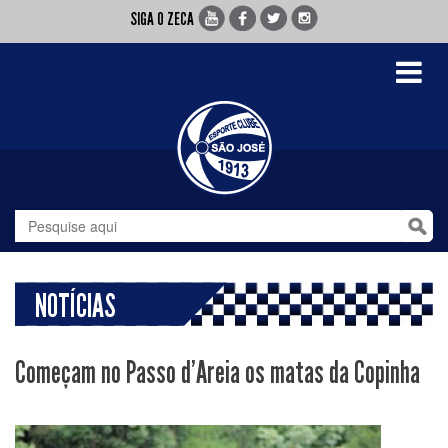
SIGA O ZECA
Toggle
navigati
NOTÍCIAS
Começam no Passo d'Areia os matas da Copinha