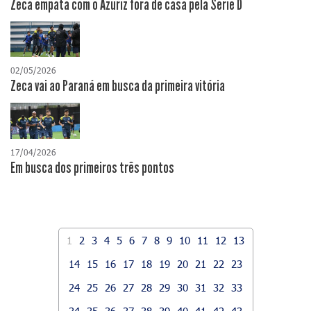
Zeca empata com o Azuriz fora de casa pela Série D
02/05/2026
Zeca vai ao Paraná em busca da primeira vitória
17/04/2026
​Em busca dos primeiros três pontos
1
2
3
4
5
6
7
8
9
10
11
12
13
14
15
16
17
18
19
20
21
22
23
24
25
26
27
28
29
30
31
32
33
34
35
36
37
38
39
40
41
42
43